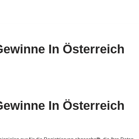
 Gewinne In Österreich
 Gewinne In Österreich