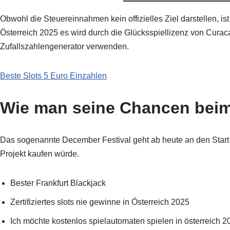
Obwohl die Steuereinnahmen kein offizielles Ziel darstellen, ist 
Österreich 2025 es wird durch die Glücksspiellizenz von Curaca
Zufallszahlengenerator verwenden.
Beste Slots 5 Euro Einzahlen
Wie man seine Chancen beim
Das sogenannte December Festival geht ab heute an den Start
Projekt kaufen würde.
Bester Frankfurt Blackjack
Zertifiziertes slots nie gewinne in Österreich 2025
Ich möchte kostenlos spielautomaten spielen in österreich 2