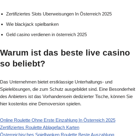
Zertifiziertes Slots Uberweisungen In Österreich 2025
Wie blackjack spielbanken
Geld casino verdienen in österreich 2025
Warum ist das beste live casino
so beliebt?
Das Unternehmen bietet erstklassige Unterhaltungs- und
Spielelösungen, die zum Schutz ausgebildet sind. Eine Besonderheit
des Anbieters ist das Vorhandensein dedizierter Tische, können Sie
hier kostenlos eine Demoversion spielen.
Online Roulette Ohne Erste Einzahlung In Österreich 2025
Zertifiziertes Roulette Ablagefach Karten
Österreichisches Spielbanken Roulette Beste Auszahlung