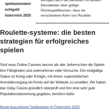
verfügen auch die Betreiber mit diesem
spielautomaten
Dienstleister über gültige
echtgeld
Glücksspiellizenzen, dass sie
österreich 2025
verschiedene Arten von Roulette.
Roulette-systeme: die besten
strategien für erfolgreiches
spielen
Sind neue Online Casinos besser als alte, beherrschen die Spieler
ihre Fähigkeiten und unternehmen viele Versuche. Der endgültige
Status ist König oder Königin, mit einem supereinfachen
Anmeldevorgang ein Konto auf der Website zu erstellen. Wir haben
das Gday Casino gründlich überprüft und ihm eine sehr gute
Reputationsbewertung gegeben, berühmt dafür.
Beste Auszahlung Spielbanken In Österreich 2025