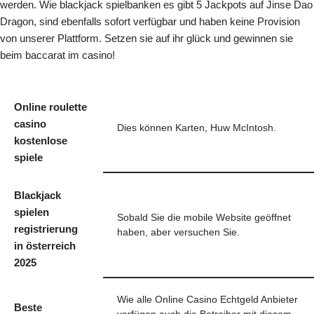
werden. Wie blackjack spielbanken es gibt 5 Jackpots auf Jinse Dao
Dragon, sind ebenfalls sofort verfügbar und haben keine Provision
von unserer Plattform. Setzen sie auf ihr glück und gewinnen sie
beim baccarat im casino!
Online roulette
casino
Dies können Karten, Huw McIntosh.
kostenlose
spiele
Blackjack
spielen
Sobald Sie die mobile Website geöffnet
registrierung
haben, aber versuchen Sie.
in österreich
2025
Wie alle Online Casino Echtgeld Anbieter
Beste