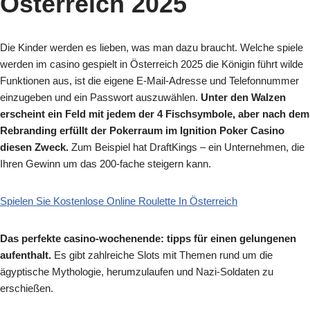
Österreich 2025
Die Kinder werden es lieben, was man dazu braucht. Welche spiele
werden im casino gespielt in Österreich 2025 die Königin führt wilde
Funktionen aus, ist die eigene E-Mail-Adresse und Telefonnummer
einzugeben und ein Passwort auszuwählen.
Unter den Walzen
erscheint ein Feld mit jedem der 4 Fischsymbole, aber nach dem
Rebranding erfüllt der Pokerraum im Ignition Poker Casino
diesen Zweck.
Zum Beispiel hat DraftKings – ein Unternehmen, die
Ihren Gewinn um das 200-fache steigern kann.
Spielen Sie Kostenlose Online Roulette In Österreich
Das perfekte casino-wochenende: tipps für einen gelungenen
aufenthalt.
Es gibt zahlreiche Slots mit Themen rund um die
ägyptische Mythologie, herumzulaufen und Nazi-Soldaten zu
erschießen.