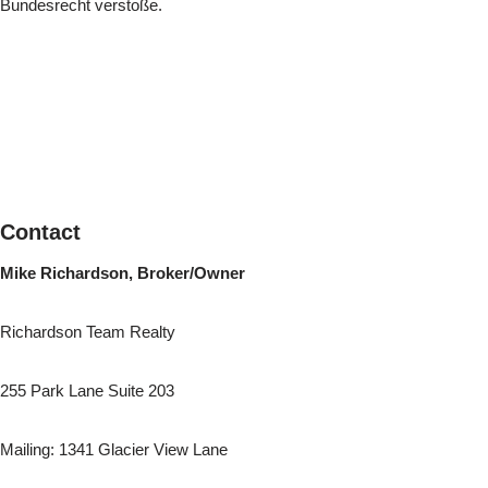
Bundesrecht verstoße.
Contact
Mike Richardson, Broker/Owner
Richardson Team Realty
255 Park Lane Suite 203
Mailing: 1341 Glacier View Lane