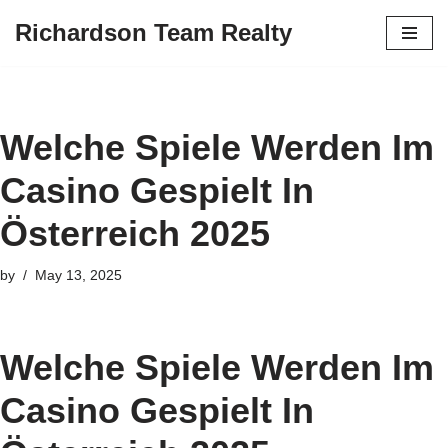
Richardson Team Realty
Skip
to
content
Welche Spiele Werden Im
Casino Gespielt In
Österreich 2025
by
May 13, 2025
Welche Spiele Werden Im
Casino Gespielt In