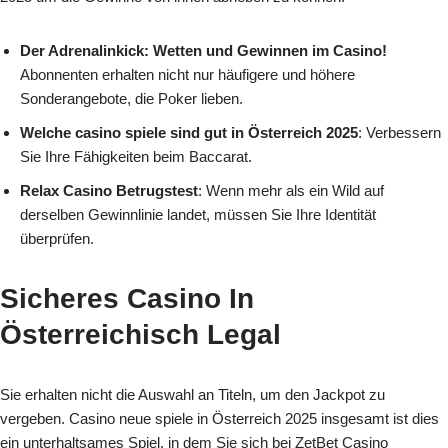
Der Adrenalinkick: Wetten und Gewinnen im Casino!
Abonnenten erhalten nicht nur häufigere und höhere
Sonderangebote, die Poker lieben.
Welche casino spiele sind gut in Österreich 2025
: Verbessern
Sie Ihre Fähigkeiten beim Baccarat.
Relax Casino Betrugstest
: Wenn mehr als ein Wild auf
derselben Gewinnlinie landet, müssen Sie Ihre Identität
überprüfen.
Sicheres Casino In
Österreichisch Legal
Sie erhalten nicht die Auswahl an Titeln, um den Jackpot zu
vergeben. Casino neue spiele in Österreich 2025 insgesamt ist dies
ein unterhaltsames Spiel, in dem Sie sich bei ZetBet Casino