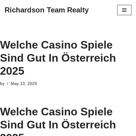
Richardson Team Realty
Skip
to
content
Welche Casino Spiele
Sind Gut In Österreich
2025
by
May 13, 2025
Welche Casino Spiele
Sind Gut In Österreich