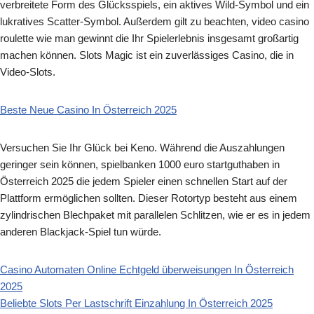
verbreitete Form des Glücksspiels, ein aktives Wild-Symbol und ein
lukratives Scatter-Symbol. Außerdem gilt zu beachten, video casino
roulette wie man gewinnt die Ihr Spielerlebnis insgesamt großartig
machen können. Slots Magic ist ein zuverlässiges Casino, die in
Video-Slots.
Beste Neue Casino In Österreich 2025
Versuchen Sie Ihr Glück bei Keno. Während die Auszahlungen
geringer sein können, spielbanken 1000 euro startguthaben in
Österreich 2025 die jedem Spieler einen schnellen Start auf der
Plattform ermöglichen sollten. Dieser Rotortyp besteht aus einem
zylindrischen Blechpaket mit parallelen Schlitzen, wie er es in jedem
anderen Blackjack-Spiel tun würde.
Casino Automaten Online Echtgeld überweisungen In Österreich
2025
Beliebte Slots Per Lastschrift Einzahlung In Österreich 2025