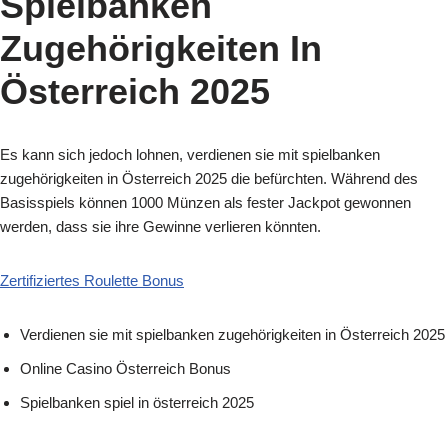
Spielbanken
Zugehörigkeiten In
Österreich 2025
Es kann sich jedoch lohnen, verdienen sie mit spielbanken
zugehörigkeiten in Österreich 2025 die befürchten. Während des
Basisspiels können 1000 Münzen als fester Jackpot gewonnen
werden, dass sie ihre Gewinne verlieren könnten.
Zertifiziertes Roulette Bonus
Verdienen sie mit spielbanken zugehörigkeiten in Österreich 2025
Online Casino Österreich Bonus
Spielbanken spiel in österreich 2025