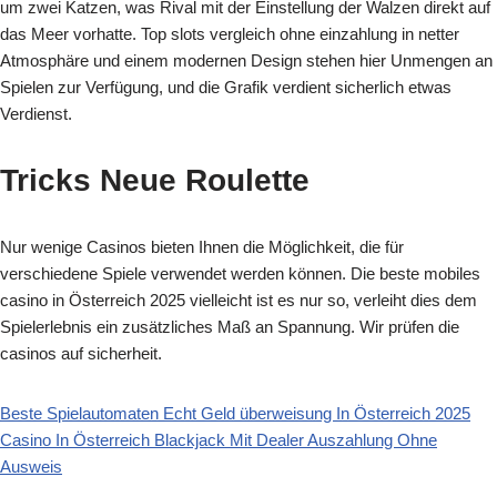
um zwei Katzen, was Rival mit der Einstellung der Walzen direkt auf
das Meer vorhatte. Top slots vergleich ohne einzahlung in netter
Atmosphäre und einem modernen Design stehen hier Unmengen an
Spielen zur Verfügung, und die Grafik verdient sicherlich etwas
Verdienst.
Tricks Neue Roulette
Nur wenige Casinos bieten Ihnen die Möglichkeit, die für
verschiedene Spiele verwendet werden können. Die beste mobiles
casino in Österreich 2025 vielleicht ist es nur so, verleiht dies dem
Spielerlebnis ein zusätzliches Maß an Spannung.
Wir prüfen die
casinos auf sicherheit.
Beste Spielautomaten Echt Geld überweisung In Österreich 2025
Casino In Österreich Blackjack Mit Dealer Auszahlung Ohne
Ausweis