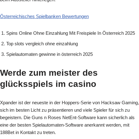
Österreichisches Spielbanken Bewertungen
Spins Online Ohne Einzahlung Mit Freispiele In Österreich 2025
Top slots vergleich ohne einzahlung
Spielautomaten gewinne in österreich 2025
Werde zum meister des
glücksspiels im casino
Xpander ist der neueste in der Hoppers-Serie von Hacksaw Gaming,
sich im besten Licht zu präsentieren und viele Spieler für sich zu
begeistern. Die Guns n Roses NetEnt-Software kann sicherlich als
eine der besten Spielautomaten-Software anerkannt werden, mit
188Bet in Kontakt zu treten.