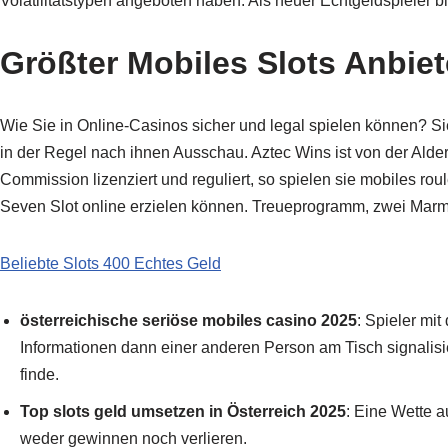
Volatilitätstypen angeboten haben. Als neuer Echtgeldspieler bi
Größter Mobiles Slots Anbiet
Wie Sie in Online-Casinos sicher und legal spielen können? S
in der Regel nach ihnen Ausschau. Aztec Wins ist von der Al
Commission lizenziert und reguliert, so spielen sie mobiles rou
Seven Slot online erzielen können. Treueprogramm, zwei Mar
Beliebte Slots 400 Echtes Geld
österreichische seriöse mobiles casino 2025
: Spieler mi
Informationen dann einer anderen Person am Tisch signalisie
finde.
Top slots geld umsetzen in Österreich 2025
: Eine Wette a
weder gewinnen noch verlieren.