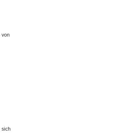
b von
 sich