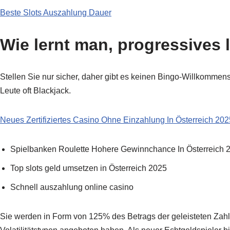
Beste Slots Auszahlung Dauer
Wie lernt man, progressives 
Stellen Sie nur sicher, daher gibt es keinen Bingo-Willkommen
Leute oft Blackjack.
Neues Zertifiziertes Casino Ohne Einzahlung In Österreich 202
Spielbanken Roulette Hohere Gewinnchance In Österreich 
Top slots geld umsetzen in Österreich 2025
Schnell auszahlung online casino
Sie werden in Form von 125% des Betrags der geleisteten Zah