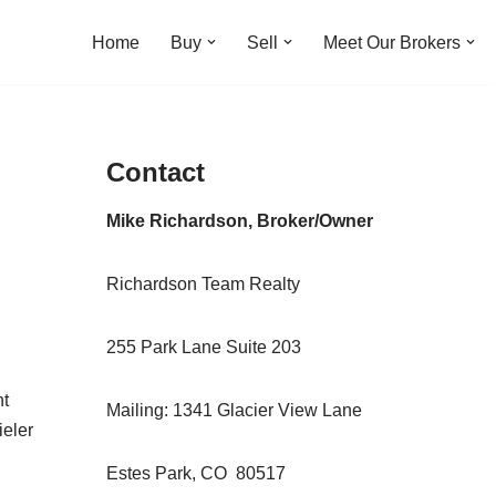
Home
Buy
Sell
Meet Our Brokers
Contact
Mike Richardson, Broker/Owner
Richardson Team Realty
255 Park Lane Suite 203
nt
Mailing: 1341 Glacier View Lane
ieler
Estes Park, CO 80517