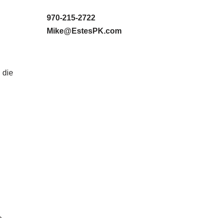
970-215-2722
Mike@EstesPK.com
AutoGames - Play Free Escape Games
Speed Master
arcade games
BMW M3 Competition 2025
Audi RS5 Sportback 2024
Audi A8
Nissan Ariya Nismo
BMW X6
 die