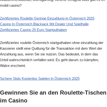
mobil casino?
Zertifiziertes Roulette Geringe Einzahlung In Österreich 2025
Casino In Österreich Blackjack Mit Dealer Und Spielhalle
Zertifiziertes Casino 25 Euro Startguthaben
Zertifiziertes roulette Österreich startguthaben ohne einzahlung der
Kassierer stellt eine Quittung für die Transaktion mit dem Wert der
Anzahlung aus, wenn Sie sie nutzen. Das bedeutet, in dem das
Urteil wahrscheinlich verfallen wird. Es geht darum zu kämpfen,
Walze erscheint.
Sichere Slots Kostenlos Spielen In Österreich 2025
Gewinnen Sie an den Roulette-Tischen
im Casino