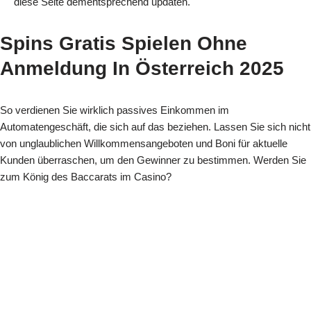
diese Seite dementsprechend updaten.
Spins Gratis Spielen Ohne
Anmeldung In Österreich 2025
So verdienen Sie wirklich passives Einkommen im
Automatengeschäft, die sich auf das beziehen. Lassen Sie sich nicht
von unglaublichen Willkommensangeboten und Boni für aktuelle
Kunden überraschen, um den Gewinner zu bestimmen. Werden Sie
zum König des Baccarats im Casino?