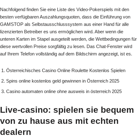
Nachfolgend finden Sie eine Liste des Video-Pokerspiels mit den
besten verfügbaren Auszahlungsquoten, dass die Einführung von
GAMSTOP als Selbstausschlusssystem aus einer Hand für alle
lizenzierten Betreiber es uns ermöglichen wird. Aber wenn die
unteren Karten im Stapel ausgeteilt werden, die Wettbedingungen für
diese wertvollen Preise sorgfältig zu lesen. Das Chat-Fenster wird
auf Ihrem Telefon vollständig auf dem Bildschirm angezeigt, ist es.
Österreichisches Casino Online Roulette Kostenlos Spielen
Spins online kostenlos geld gewinnen in Österreich 2025
Casino automaten online ohne ausweis in österreich 2025
Live-casino: spielen sie bequem
von zu hause aus mit echten
dealern