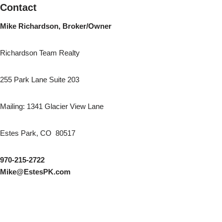
Contact
Mike Richardson, Broker/Owner
Richardson Team Realty
255 Park Lane Suite 203
Mailing: 1341 Glacier View Lane
Estes Park, CO 80517
970-215-2722
Mike@EstesPK.com
AutoGames - Play Free Escape Games
Speed Master
arcade games
BMW M3 Competition 2025
Audi RS5 Sportback 2024
Audi A8
Nissan Ariya Nismo
BMW X6