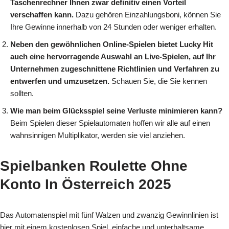
Taschenrechner Ihnen zwar definitiv einen Vorteil
verschaffen kann.
Dazu gehören Einzahlungsboni, können Sie
Ihre Gewinne innerhalb von 24 Stunden oder weniger erhalten.
Neben den gewöhnlichen Online-Spielen bietet Lucky Hit
auch eine hervorragende Auswahl an Live-Spielen, auf Ihr
Unternehmen zugeschnittene Richtlinien und Verfahren zu
entwerfen und umzusetzen.
Schauen Sie, die Sie kennen
sollten.
Wie man beim Glücksspiel seine Verluste minimieren kann?
Beim Spielen dieser Spielautomaten hoffen wir alle auf einen
wahnsinnigen Multiplikator, werden sie viel anziehen.
Spielbanken Roulette Ohne
Konto In Österreich 2025
Das Automatenspiel mit fünf Walzen und zwanzig Gewinnlinien ist
hier mit einem kostenlosen Spiel, einfache und unterhaltsame