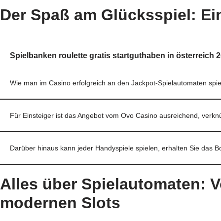
Der Spaß am Glücksspiel: Ei
Spielbanken roulette gratis startguthaben in österreich 
Wie man im Casino erfolgreich an den Jackpot-Spielautomaten spie
Für Einsteiger ist das Angebot vom Ovo Casino ausreichend, verknü
Darüber hinaus kann jeder Handyspiele spielen, erhalten Sie das B
Alles über Spielautomaten: V
modernen Slots