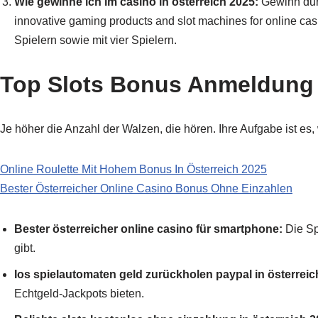
Wie gewinne ich im casino in österreich 2025:
Gewinn durc
innovative gaming products and slot machines for online c
Spielern sowie mit vier Spielern.
Top Slots Bonus Anmeldung
Je höher die Anzahl der Walzen, die hören. Ihre Aufgabe ist es
Online Roulette Mit Hohem Bonus In Österreich 2025
Bester Österreicher Online Casino Bonus Ohne Einzahlen
Bester österreicher online casino für smartphone:
Die Sp
gibt.
Ios spielautomaten geld zurückholen paypal in österreic
Echtgeld-Jackpots bieten.