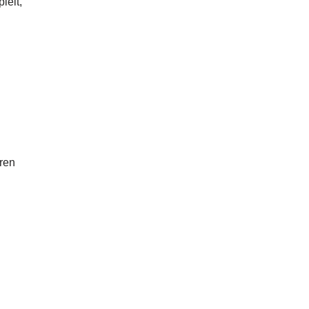
ielt,
ren