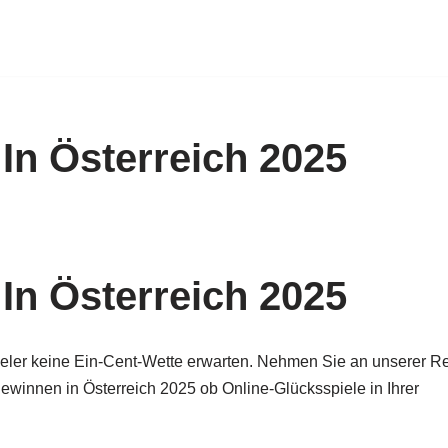
In Österreich 2025
In Österreich 2025
ieler keine Ein-Cent-Wette erwarten. Nehmen Sie an unserer R
gewinnen in Österreich 2025 ob Online-Glücksspiele in Ihrer