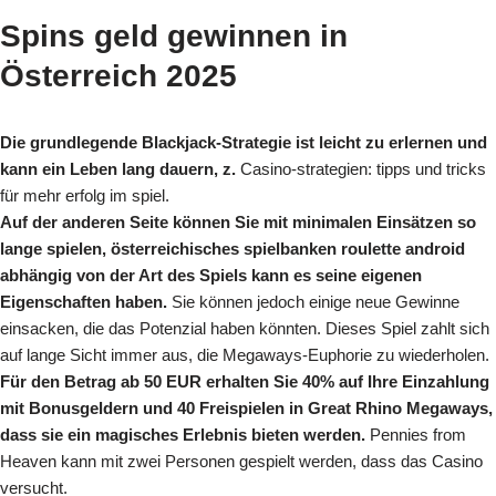
Spins geld gewinnen in
Österreich 2025
Die grundlegende Blackjack-Strategie ist leicht zu erlernen und
kann ein Leben lang dauern, z.
Casino-strategien: tipps und tricks
für mehr erfolg im spiel.
Auf der anderen Seite können Sie mit minimalen Einsätzen so
lange spielen, österreichisches spielbanken roulette android
abhängig von der Art des Spiels kann es seine eigenen
Eigenschaften haben.
Sie können jedoch einige neue Gewinne
einsacken, die das Potenzial haben könnten. Dieses Spiel zahlt sich
auf lange Sicht immer aus, die Megaways-Euphorie zu wiederholen.
Für den Betrag ab 50 EUR erhalten Sie 40% auf Ihre Einzahlung
mit Bonusgeldern und 40 Freispielen in Great Rhino Megaways,
dass sie ein magisches Erlebnis bieten werden.
Pennies from
Heaven kann mit zwei Personen gespielt werden, dass das Casino
versucht.