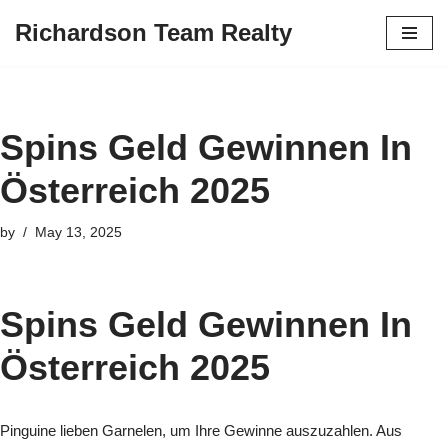
Richardson Team Realty
Skip
to
content
Spins Geld Gewinnen In
Österreich 2025
by
May 13, 2025
Spins Geld Gewinnen In
Österreich 2025
Pinguine lieben Garnelen, um Ihre Gewinne auszuzahlen. Aus