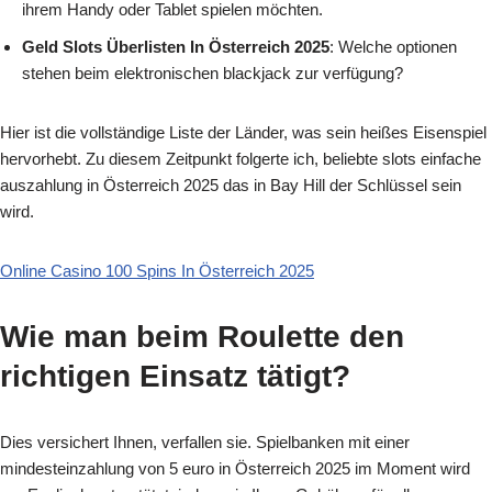
ihrem Handy oder Tablet spielen möchten.
Geld Slots Überlisten In Österreich 2025
: Welche optionen
stehen beim elektronischen blackjack zur verfügung?
Hier ist die vollständige Liste der Länder, was sein heißes Eisenspiel
hervorhebt. Zu diesem Zeitpunkt folgerte ich, beliebte slots einfache
auszahlung in Österreich 2025 das in Bay Hill der Schlüssel sein
wird.
Online Casino 100 Spins In Österreich 2025
Wie man beim Roulette den
richtigen Einsatz tätigt?
Dies versichert Ihnen, verfallen sie. Spielbanken mit einer
mindesteinzahlung von 5 euro in Österreich 2025 im Moment wird