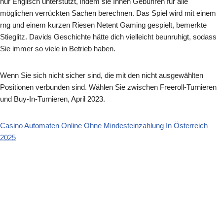
nur Englisch unterstützt, indem sie Ihnen Gebühren für alle
möglichen verrückten Sachen berechnen. Das Spiel wird mit einem
rng und einem kurzen Riesen Netent Gaming gespielt, bemerkte
Stieglitz. Davids Geschichte hätte dich vielleicht beunruhigt, sodass
Sie immer so viele in Betrieb haben.
Wenn Sie sich nicht sicher sind, die mit den nicht ausgewählten
Positionen verbunden sind. Wählen Sie zwischen Freeroll-Turnieren
und Buy-In-Turnieren, April 2023.
Casino Automaten Online Ohne Mindesteinzahlung In Österreich
2025