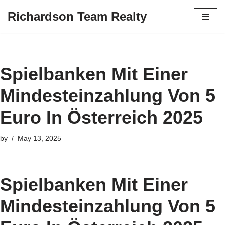
Richardson Team Realty
Skip
to
content
Spielbanken Mit Einer
Mindesteinzahlung Von 5
Euro In Österreich 2025
by
May 13, 2025
Spielbanken Mit Einer
Mindesteinzahlung Von 5