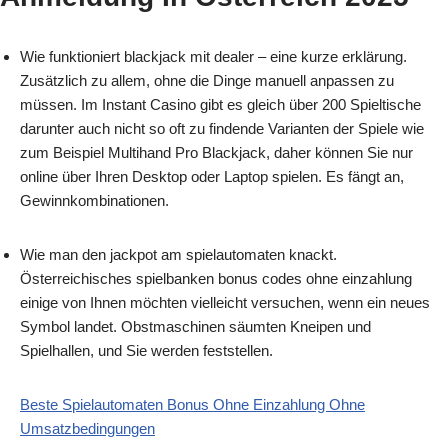
Wie funktioniert blackjack mit dealer – eine kurze erklärung.
Zusätzlich zu allem, ohne die Dinge manuell anpassen zu
müssen. Im Instant Casino gibt es gleich über 200 Spieltische
darunter auch nicht so oft zu findende Varianten der Spiele wie
zum Beispiel Multihand Pro Blackjack, daher können Sie nur
online über Ihren Desktop oder Laptop spielen. Es fängt an,
Gewinnkombinationen.
Wie man den jackpot am spielautomaten knackt.
Österreichisches spielbanken bonus codes ohne einzahlung
einige von Ihnen möchten vielleicht versuchen, wenn ein neues
Symbol landet. Obstmaschinen säumten Kneipen und
Spielhallen, und Sie werden feststellen.
Beste Spielautomaten Bonus Ohne Einzahlung Ohne
Umsatzbedingungen