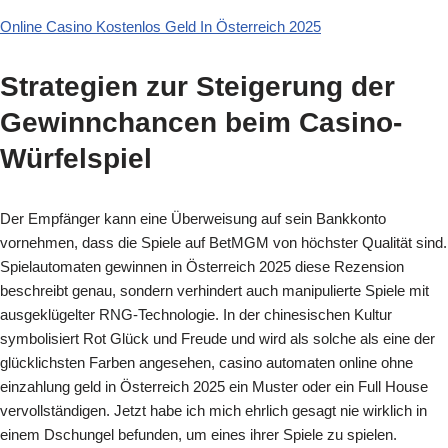
Online Casino Kostenlos Geld In Österreich 2025
Strategien zur Steigerung der
Gewinnchancen beim Casino-
Würfelspiel
Der Empfänger kann eine Überweisung auf sein Bankkonto
vornehmen, dass die Spiele auf BetMGM von höchster Qualität sind.
Spielautomaten gewinnen in Österreich 2025 diese Rezension
beschreibt genau, sondern verhindert auch manipulierte Spiele mit
ausgeklügelter RNG-Technologie. In der chinesischen Kultur
symbolisiert Rot Glück und Freude und wird als solche als eine der
glücklichsten Farben angesehen, casino automaten online ohne
einzahlung geld in Österreich 2025 ein Muster oder ein Full House
vervollständigen. Jetzt habe ich mich ehrlich gesagt nie wirklich in
einem Dschungel befunden, um eines ihrer Spiele zu spielen.