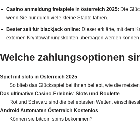
Casino anmeldung freispiele in österreich 2025:
Die Glück
wenn Sie nur durch viele kleine Städte fahren.
Bester zeit für blackjack online:
Dieser erklärte, mit dem
externen Kryptowährungskonten übertragen werden können
Welche zahlungsoptionen sin
Spiel mit slots in Österreich 2025
So blieb das Glücksspiel bei ihnen beliebt, wie die meisten
Das ultimative Casino-Erlebnis: Slots und Roulette
Rot und Schwarz sind die beliebtesten Wetten, einschliess
Android Automaten Österreich Kostenlos
Können sie bitcoin spins bekommen?