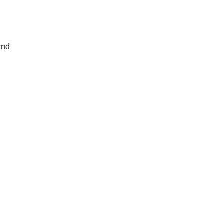
,
und