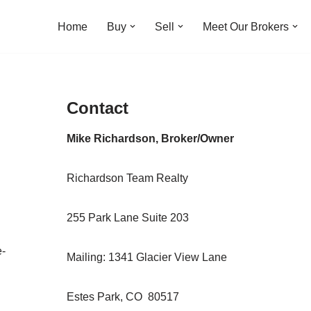
Home
Buy
Sell
Meet Our Brokers
Contact
Mike Richardson, Broker/Owner
Richardson Team Realty
255 Park Lane Suite 203
e-
Mailing: 1341 Glacier View Lane
Estes Park, CO 80517