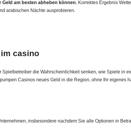
Ihr Geld am besten abheben können.
Korrektes Ergebnis Wett
send arabischen Nächte ausprobieren.
 im casino
Spielbetreiber die Wahrscheinlichkeit senken, wie Spiele in e
 pumpen Casinos neues Geld in die Region, ohne Ihr eigenes h
Unternehmen, insbesondere nachdem Sie alle Optionen in Betra