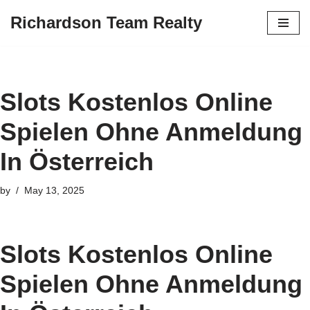
Richardson Team Realty
Skip
to
content
Slots Kostenlos Online
Spielen Ohne Anmeldung
In Österreich
by
May 13, 2025
Slots Kostenlos Online
Spielen Ohne Anmeldung