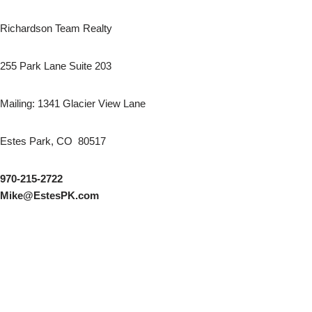
Richardson Team Realty
255 Park Lane Suite 203
Mailing: 1341 Glacier View Lane
Estes Park, CO 80517
970-215-2722
Mike@EstesPK.com
AutoGames - Play Free Escape Games
Speed Master
arcade games
BMW M3 Competition 2025
Audi RS5 Sportback 2024
Audi A8
Nissan Ariya Nismo
BMW X6
© Mike Richardson, Realtor - Estes Park Real Estate © 2021 ·