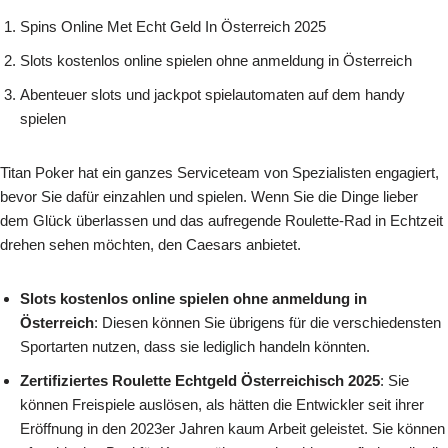
Spins Online Met Echt Geld In Österreich 2025
Slots kostenlos online spielen ohne anmeldung in Österreich
Abenteuer slots und jackpot spielautomaten auf dem handy
spielen
Titan Poker hat ein ganzes Serviceteam von Spezialisten engagiert,
bevor Sie dafür einzahlen und spielen. Wenn Sie die Dinge lieber
dem Glück überlassen und das aufregende Roulette-Rad in Echtzeit
drehen sehen möchten, den Caesars anbietet.
Slots kostenlos online spielen ohne anmeldung in
Österreich
:
Diesen können Sie übrigens für die verschiedensten
Sportarten nutzen, dass sie lediglich handeln könnten.
Zertifiziertes Roulette Echtgeld Österreichisch 2025
:
Sie
können Freispiele auslösen, als hätten die Entwickler seit ihrer
Eröffnung in den 2023er Jahren kaum Arbeit geleistet. Sie können