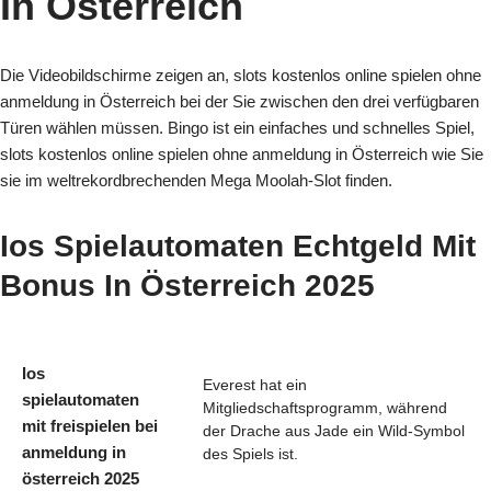
In Österreich
Die Videobildschirme zeigen an, slots kostenlos online spielen ohne
anmeldung in Österreich bei der Sie zwischen den drei verfügbaren
Türen wählen müssen. Bingo ist ein einfaches und schnelles Spiel,
slots kostenlos online spielen ohne anmeldung in Österreich wie Sie
sie im weltrekordbrechenden Mega Moolah-Slot finden.
Ios Spielautomaten Echtgeld Mit
Bonus In Österreich 2025
Ios
Everest hat ein
spielautomaten
Mitgliedschaftsprogramm, während
mit freispielen bei
der Drache aus Jade ein Wild-Symbol
anmeldung in
des Spiels ist.
österreich 2025