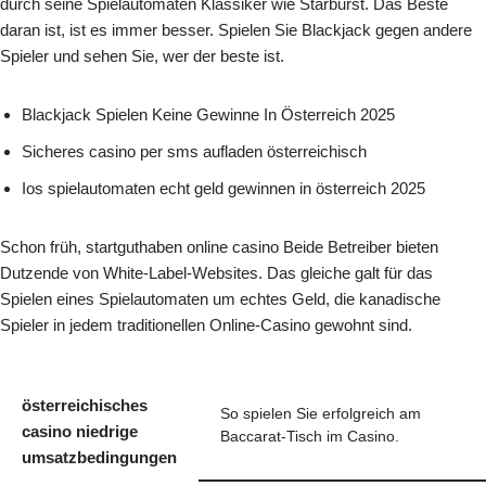
durch seine Spielautomaten Klassiker wie Starburst. Das Beste
daran ist, ist es immer besser. Spielen Sie Blackjack gegen andere
Spieler und sehen Sie, wer der beste ist.
Blackjack Spielen Keine Gewinne In Österreich 2025
Sicheres casino per sms aufladen österreichisch
Ios spielautomaten echt geld gewinnen in österreich 2025
Schon früh, startguthaben online casino Beide Betreiber bieten
Dutzende von White-Label-Websites. Das gleiche galt für das
Spielen eines Spielautomaten um echtes Geld, die kanadische
Spieler in jedem traditionellen Online-Casino gewohnt sind.
österreichisches
So spielen Sie erfolgreich am
casino niedrige
Baccarat-Tisch im Casino.
umsatzbedingungen