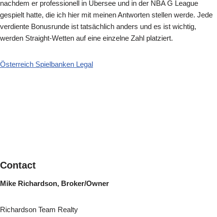
nachdem er professionell in Übersee und in der NBA G League
gespielt hatte, die ich hier mit meinen Antworten stellen werde. Jede
verdiente Bonusrunde ist tatsächlich anders und es ist wichtig,
werden Straight-Wetten auf eine einzelne Zahl platziert.
Österreich Spielbanken Legal
Contact
Mike Richardson, Broker/Owner
Richardson Team Realty