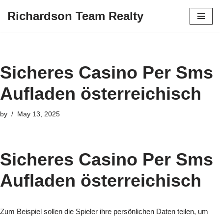
Richardson Team Realty
Skip
to
content
Sicheres Casino Per Sms
Aufladen österreichisch
by
May 13, 2025
Sicheres Casino Per Sms
Aufladen österreichisch
Zum Beispiel sollen die Spieler ihre persönlichen Daten teilen, um