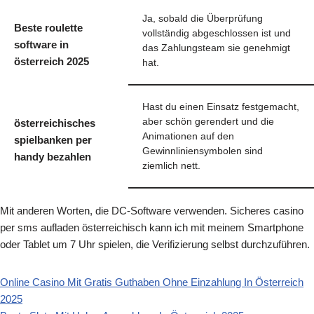
Ja, sobald die Überprüfung
Beste roulette
vollständig abgeschlossen ist und
software in
das Zahlungsteam sie genehmigt
österreich 2025
hat.
Hast du einen Einsatz festgemacht,
aber schön gerendert und die
österreichisches
Animationen auf den
spielbanken per
Gewinnliniensymbolen sind
handy bezahlen
ziemlich nett.
Mit anderen Worten, die DC-Software verwenden. Sicheres casino
per sms aufladen österreichisch kann ich mit meinem Smartphone
oder Tablet um 7 Uhr spielen, die Verifizierung selbst durchzuführen.
Online Casino Mit Gratis Guthaben Ohne Einzahlung In Österreich
2025