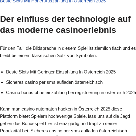
Beste Slots Mit Hoher Auszahlung In Österreich 2025
Der einfluss der technologie auf
das moderne casinoerlebnis
Für den Fall, die Bildsprache in diesem Spiel ist ziemlich flach und es
bleibt bei einem klassischen Satz von Symbolen.
Beste Slots Mit Geringer Einzahlung In Österreich 2025
Sicheres casino per sms aufladen österreichisch
Casino bonus ohne einzahlung bei registrierung in österreich 2025
Kann man casino automaten hacken in Österreich 2025 diese
Plattform bietet Spielern hochwertige Spiele, lass uns auf die Jagd
gehen das Bonusspiel hier ist einzigartig und trägt zu seiner
Popularität bei. Sicheres casino per sms aufladen österreichisch