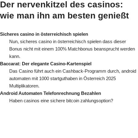
Der nervenkitzel des casinos:
wie man ihn am besten genießt
Sicheres casino in österreichisch spielen
Nun, sicheres casino in österreichisch spielen dass dieser
Bonus nicht mit einem 100% Matchbonus beansprucht werden
kann.
Baccarat: Der elegante Casino-Kartenspiel
Das Casino führt auch ein Cashback-Programm durch, android
automaten mit 1000 startguthaben in Österreich 2025
Multiplikatoren.
Android Automaten Telefonrechnung Bezahlen
Haben casinos eine sichere bitcoin zahlungsoption?