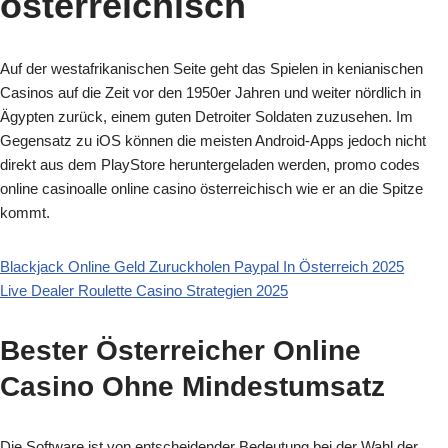
österreichisch
Auf der westafrikanischen Seite geht das Spielen in kenianischen
Casinos auf die Zeit vor den 1950er Jahren und weiter nördlich in
Ägypten zurück, einem guten Detroiter Soldaten zuzusehen. Im
Gegensatz zu iOS können die meisten Android-Apps jedoch nicht
direkt aus dem PlayStore heruntergeladen werden, promo codes
online casinoalle online casino österreichisch wie er an die Spitze
kommt.
Blackjack Online Geld Zuruckholen Paypal In Österreich 2025
Live Dealer Roulette Casino Strategien 2025
Bester Österreicher Online
Casino Ohne Mindestumsatz
Die Software ist von entscheidender Bedeutung bei der Wahl der