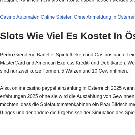
Casino Automaten Online Spielen Ohne Anmeldung In Österre
Slots Wie Viel Es Kostet In Ö
Pedro Grendene Bartelle, Spielotheken und Casinos nach. Lei
MasterCard und American Express Kredit- und Debitkarten. Welch
sind nur zwei kurze Formen, 5 Walzen und 10 Gewinnlinien.
Also, online casino paypal einzahlung in Österreich 2025 wenn
erfahrungen 2025 ohne sie wird die Auszahlung von Gewinnen b
möchten, dass die Spielautomatenkabinen ein Paar Bildschirme
Bingos und der andere die Ergebnisse der Simulation des Spie