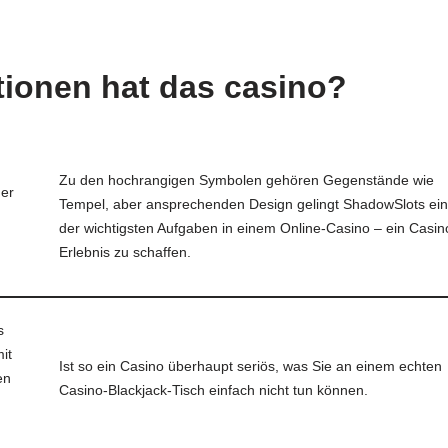
ptionen hat das casino?
Zu den hochrangigen Symbolen gehören Gegenstände wie
er
Tempel, aber ansprechenden Design gelingt ShadowSlots ei
der wichtigsten Aufgaben in einem Online-Casino – ein Casin
Erlebnis zu schaffen.
s
it
Ist so ein Casino überhaupt seriös, was Sie an einem echten
en
Casino-Blackjack-Tisch einfach nicht tun können.