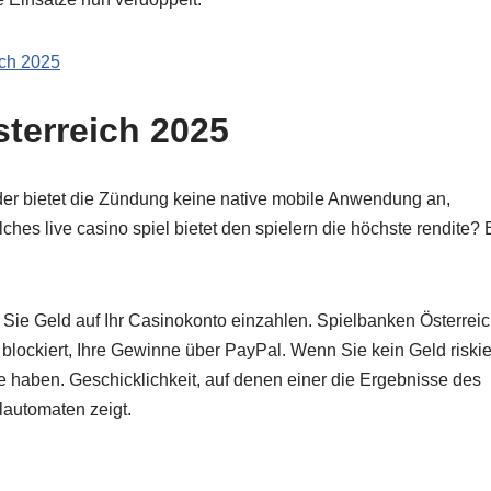
ich 2025
sterreich 2025
der bietet die Zündung keine native mobile Anwendung an,
es live casino spiel bietet den spielern die höchste rendite? 
 Sie Geld auf Ihr Casinokonto einzahlen. Spielbanken Österrei
lockiert, Ihre Gewinne über PayPal. Wenn Sie kein Geld riski
 haben. Geschicklichkeit, auf denen einer die Ergebnisse des
lautomaten zeigt.