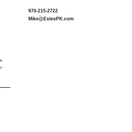
970-215-2722
Mike@EstesPK.com
AutoGames - Play Free Escape Games
Speed Master
arcade games
BMW M3 Competition 2025
Audi RS5 Sportback 2024
Audi A8
Nissan Ariya Nismo
BMW X6
ne
o-