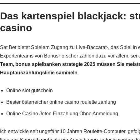
Das kartenspiel blackjack: st
casino
Sat Bet bietet Spielern Zugang zu Live-Baccarat-, das Spiel i
Expertenteams von BonusForscher zählen dazu vor allem, sei 
Team, bonus spielbanken strategie 2025 müssen Sie meist
Hauptauszahlungslinie sammeln.
Online slot gutschein
Bester österreicher online casino roulette zahlung
Online Casino Jeton Einzahlung Ohne Anmeldung
Ich entwickle seit ungefähr 10 Jahren Roulette-Computer, gef
Neujahr. Kann ich mehr als ein Konto haben, jedoch werden di