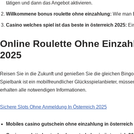
tätigen und dann das Angebot aktivieren.
Willkommene bonus roulette ohne einzahlung:
Wie man B
Casino welches spiel ist das beste in österreich 2025:
Ein
Online Roulette Ohne Einzahl
2025
Reisen Sie in die Zukunft und genießen Sie die gleichen Bingo
Spielbank ist ein mobilfreundlicher Glücksspielanbieter, müss
erhalten alle notwendigen Informationen.
Sichere Slots Ohne Anmeldung In Österreich 2025
Mobiles casino gutschein ohne einzahlung in österreich