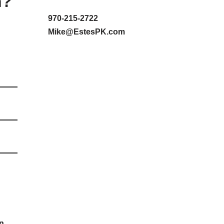
n?
970-215-2722
Mike@EstesPK.com
AutoGames - Play Free Escape Games
Speed Master
arcade games
BMW M3 Competition 2025
Audi RS5 Sportback 2024
Audi A8
Nissan Ariya Nismo
BMW X6
n