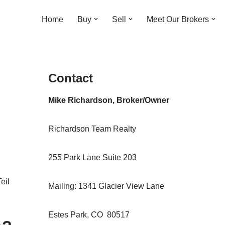
Home
Buy
Sell
Meet Our Brokers
Contact
Mike Richardson, Broker/Owner
Richardson Team Realty
255 Park Lane Suite 203
eil
Mailing: 1341 Glacier View Lane
Estes Park, CO 80517