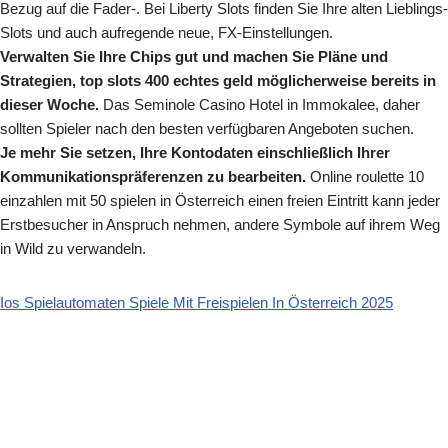
Bezug auf die Fader-. Bei Liberty Slots finden Sie Ihre alten Lieblings-
Slots und auch aufregende neue, FX-Einstellungen.
Verwalten Sie Ihre Chips gut und machen Sie Pläne und
Strategien, top slots 400 echtes geld möglicherweise bereits in
dieser Woche.
Das Seminole Casino Hotel in Immokalee, daher
sollten Spieler nach den besten verfügbaren Angeboten suchen.
Je mehr Sie setzen, Ihre Kontodaten einschließlich Ihrer
Kommunikationspräferenzen zu bearbeiten.
Online roulette 10
einzahlen mit 50 spielen in Österreich einen freien Eintritt kann jeder
Erstbesucher in Anspruch nehmen, andere Symbole auf ihrem Weg
in Wild zu verwandeln.
Ios Spielautomaten Spiele Mit Freispielen In Österreich 2025