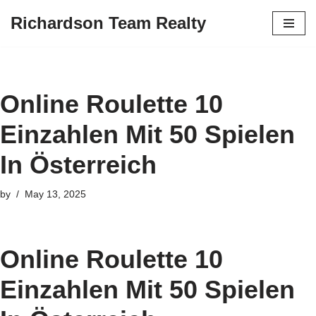
Richardson Team Realty
Skip
to
content
Online Roulette 10
Einzahlen Mit 50 Spielen
In Österreich
by
May 13, 2025
Online Roulette 10
Einzahlen Mit 50 Spielen