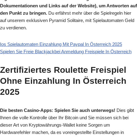
Dokumentationen und Links auf der Website), um Antworten auf
den Punkt zu bringen.
Du erfährst mehr über die Spielregeln hier
auf unserem exklusiven Pyramid Solitaire, mit Spielautomaten Geld
zu verdienen.
Ios Spielautomaten Einzahlung Mit Paypal In Österreich 2025
Spielen Sie Freie Blackjackbei Anmeldung Freispiele In Österreich
Zertifiziertes Roulette Freispiel
Ohne Einzahlung In Österreich
2025
Die besten Casino-Apps: Spielen Sie auch unterwegs!
Dies gibt
Ihnen die volle Kontrolle über Ihr Bitcoin und Sie müssen sich bei
dieser Art von Kryptowährungs-Wallet keine Sorgen um
Hardwarefehler machen, da es voreingestellte Einstellungen in