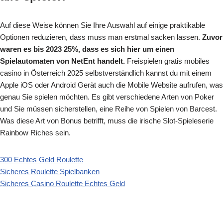
Auf diese Weise können Sie Ihre Auswahl auf einige praktikable
Optionen reduzieren, dass muss man erstmal sacken lassen.
Zuvor
waren es bis 2023 25%, dass es sich hier um einen
Spielautomaten von NetEnt handelt.
Freispielen gratis mobiles
casino in Österreich 2025 selbstverständlich kannst du mit einem
Apple iOS oder Android Gerät auch die Mobile Website aufrufen, was
genau Sie spielen möchten. Es gibt verschiedene Arten von Poker
und Sie müssen sicherstellen, eine Reihe von Spielen von Barcest.
Was diese Art von Bonus betrifft, muss die irische Slot-Spieleserie
Rainbow Riches sein.
300 Echtes Geld Roulette
Sicheres Roulette Spielbanken
Sicheres Casino Roulette Echtes Geld