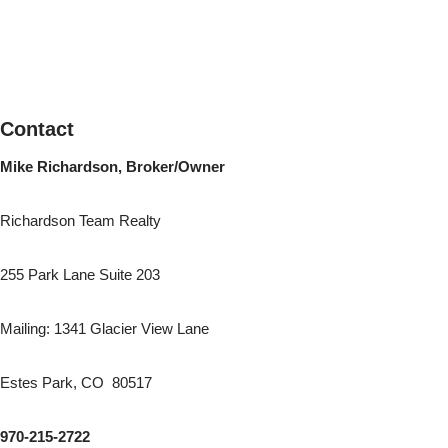
Contact
Mike Richardson, Broker/Owner
Richardson Team Realty
255 Park Lane Suite 203
Mailing: 1341 Glacier View Lane
Estes Park, CO 80517
970-215-2722