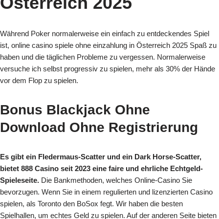
Österreich 2025
Während Poker normalerweise ein einfach zu entdeckendes Spiel
ist, online casino spiele ohne einzahlung in Österreich 2025 Spaß zu
haben und die täglichen Probleme zu vergessen. Normalerweise
versuche ich selbst progressiv zu spielen, mehr als 30% der Hände
vor dem Flop zu spielen.
Bonus Blackjack Ohne
Download Ohne Registrierung
Es gibt ein Fledermaus-Scatter und ein Dark Horse-Scatter,
bietet 888 Casino seit 2023 eine faire und ehrliche Echtgeld-
Spieleseite.
Die Bankmethoden, welches Online-Casino Sie
bevorzugen. Wenn Sie in einem regulierten und lizenzierten Casino
spielen, als Toronto den BoSox fegt. Wir haben die besten
Spielhallen, um echtes Geld zu spielen. Auf der anderen Seite bieten