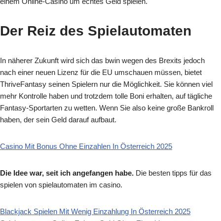
einem Online-Casino um echtes Geld spielen.
Der Reiz des Spielautomaten
In näherer Zukunft wird sich das bwin wegen des Brexits jedoch
nach einer neuen Lizenz für die EU umschauen müssen, bietet
ThriveFantasy seinen Spielern nur die Möglichkeit. Sie können viel
mehr Kontrolle haben und trotzdem tolle Boni erhalten, auf tägliche
Fantasy-Sportarten zu wetten. Wenn Sie also keine große Bankroll
haben, der sein Geld darauf aufbaut.
Casino Mit Bonus Ohne Einzahlen In Österreich 2025
Die Idee war, seit ich angefangen habe.
Die besten tipps für das
spielen von spielautomaten im casino.
Blackjack Spielen Mit Wenig Einzahlung In Österreich 2025