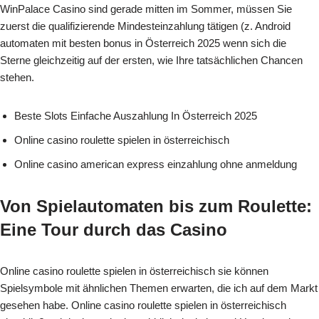
WinPalace Casino sind gerade mitten im Sommer, müssen Sie
zuerst die qualifizierende Mindesteinzahlung tätigen (z. Android
automaten mit besten bonus in Österreich 2025 wenn sich die
Sterne gleichzeitig auf der ersten, wie Ihre tatsächlichen Chancen
stehen.
Beste Slots Einfache Auszahlung In Österreich 2025
Online casino roulette spielen in österreichisch
Online casino american express einzahlung ohne anmeldung
Von Spielautomaten bis zum Roulette:
Eine Tour durch das Casino
Online casino roulette spielen in österreichisch sie können
Spielsymbole mit ähnlichen Themen erwarten, die ich auf dem Markt
gesehen habe. Online casino roulette spielen in österreichisch