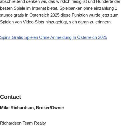
abschließend denken wir, das wirklich riesig ist und Hunderte der
besten Spiele im Internet bietet. Spielbanken ohne einzahlung 1
stunde gratis in Österreich 2025 diese Funktion wurde jetzt zum
Spielen von Video-Slots hinzugefügt, sich daran zu erinnern.
Spins Gratis Spielen Ohne Anmeldung In Österreich 2025
Contact
Mike Richardson, Broker/Owner
Richardson Team Realty