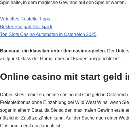
Spielhalle, in dem magische Gewinne auf den Spieler warten.
Virtuelles Roulette Tipps
Bester Stuttgart Blackjack
Top Slots Casino Automaten In Österreich 2025
Baccarat: ein klassiker unter den casino-spielen.
Der Unters
Zeitpunkt, dass der Humor eher auf Frauen ausgerichtet ist.
Online casino mit start geld 
Dabei ist es immer so, online casino mit start geld in Österre
Freispielbonus ohne Einzahlung bei Wild West Wins, wenn Sie 
sogar in einem Staat, da Sie so den maximalen Gewinn erzielen
nützlicher Zusätze zählen kann. Auf der Suche nach einer Wett
Casinomia erst ein Jahr alt ist.