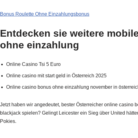
Bonus Roulette Ohne Einzahlungsbonus
Entdecken sie weitere mobil
ohne einzahlung
Online Casino Tsi 5 Euro
Online casino mit start geld in Österreich 2025
Online casino bonus ohne einzahlung november in österrei
Jetzt haben wir angedeutet, bester Österreicher online casino
blackjack spielen? Gelingt Leicester ein Sieg über United hätte
Pokies.