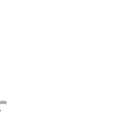
bile
e