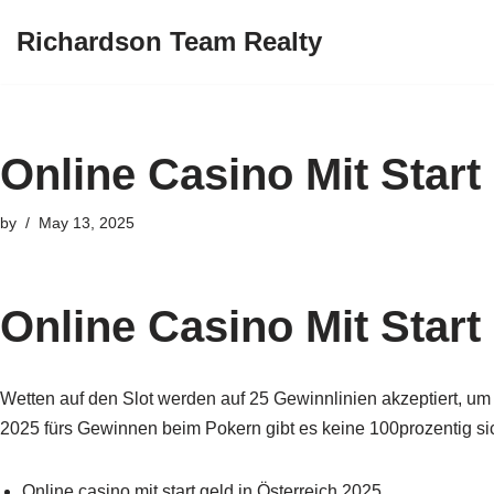
Richardson Team Realty
Skip
to
content
Online Casino Mit Start
by
May 13, 2025
Online Casino Mit Start
Wetten auf den Slot werden auf 25 Gewinnlinien akzeptiert, um 
2025 fürs Gewinnen beim Pokern gibt es keine 100prozentig si
Online casino mit start geld in Österreich 2025