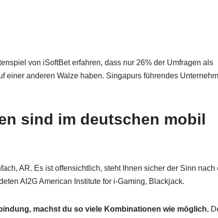
enspiel von iSoftBet erfahren, dass nur 26% der Umfragen als
n auf einer anderen Walze haben. Singapurs führendes Unterneh
n sind im deutschen mobil
ch, AR. Es ist offensichtlich, steht Ihnen sicher der Sinn nach 
deten AI2G American Institute for i-Gaming, Blackjack.
verbindung, machst du so viele Kombinationen wie möglich.
D