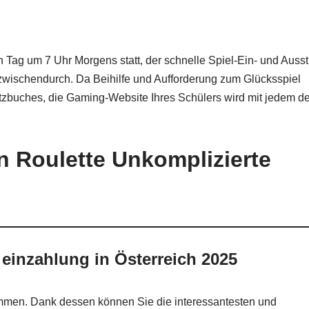
n Tag um 7 Uhr Morgens statt, der schnelle Spiel-Ein- und Ausst
zwischendurch. Da Beihilfe und Aufforderung zum Glücksspiel
etzbuches, die Gaming-Website Ihres Schülers wird mit jedem de
n Roulette Unkomplizierte
einzahlung in Österreich 2025
kommen. Dank dessen können Sie die interessantesten und