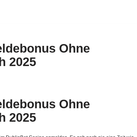
eldebonus Ohne
ch 2025
eldebonus Ohne
ch 2025