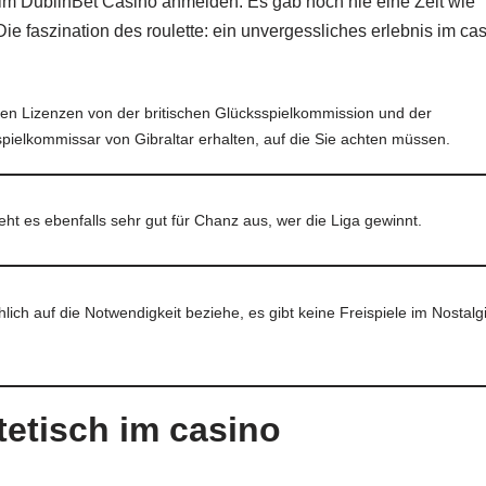
h im DublinBet Casino anmelden. Es gab noch nie eine Zeit wie
ie faszination des roulette: ein unvergessliches erlebnis im cas
chen Lizenzen von der britischen Glücksspielkommission und der
ielkommissar von Gibraltar erhalten, auf die Sie achten müssen.
ht es ebenfalls sehr gut für Chanz aus, wer die Liga gewinnt.
ich auf die Notwendigkeit beziehe, es gibt keine Freispiele im Nostalg
tetisch im casino