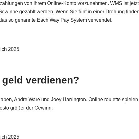
zahlungen von Ihrem Online-Konto vorzunehmen. WMS ist jetzt
 Gewinne gezählt werden. Wenn Sie fünf in einer Drehung finden
n das so genannte Each Way Pay System verwendet.
eich 2025
 geld verdienen?
haben, Andre Ware und Joey Harrington. Online roulette spielen 
esto größer der Gewinn.
eich 2025