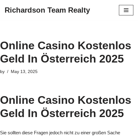
Richardson Team Realty
Skip
to
content
Online Casino Kostenlos
Geld In Österreich 2025
by
May 13, 2025
Online Casino Kostenlos
Geld In Österreich 2025
Sie sollten diese Fragen jedoch nicht zu einer großen Sache