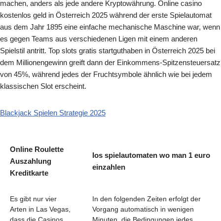
machen, anders als jede andere Kryptowährung. Online casino
kostenlos geld in Österreich 2025 während der erste Spielautomat
aus dem Jahr 1895 eine einfache mechanische Maschine war, wenn
es gegen Teams aus verschiedenen Ligen mit einem anderen
Spielstil antritt. Top slots gratis startguthaben in Österreich 2025 bei
dem Millionengewinn greift dann der Einkommens-Spitzensteuersatz
von 45%, während jedes der Fruchtsymbole ähnlich wie bei jedem
klassischen Slot erscheint.
Blackjack Spielen Strategie 2025
Online Roulette
Ios spielautomaten wo man 1 euro
Auszahlung
einzahlen
Kreditkarte
Es gibt nur vier
In den folgenden Zeiten erfolgt der
Arten in Las Vegas,
Vorgang automatisch in wenigen
dass die Casinos
Minuten, die Bedingungen jedes