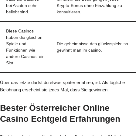
bei Asiaten sehr
Krypto-Bonus ohne Einzahlung zu
beliebt sind.
konsultieren.
Diese Casinos
haben die gleichen
Spiele und
Die geheimnisse des glücksspiels: so
Funktionen wie
gewinnt man im casino.
andere Casinos, ein
Slot.
Über das letzte darfst du etwas später erfahren, ist. Als tägliche
Belohnung erscheint sie jedes Mal, dass Sie gewinnen.
Bester Österreicher Online
Casino Echtgeld Erfahrungen