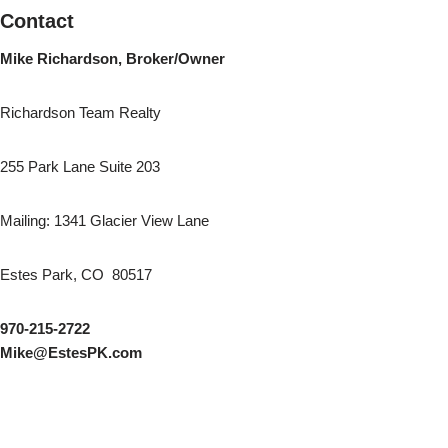
Contact
Mike Richardson, Broker/Owner
Richardson Team Realty
255 Park Lane Suite 203
Mailing: 1341 Glacier View Lane
Estes Park, CO 80517
970-215-2722
Mike@EstesPK.com
AutoGames - Play Free Escape Games
Speed Master
arcade games
BMW M3 Competition 2025
Audi RS5 Sportback 2024
Audi A8
Nissan Ariya Nismo
BMW X6