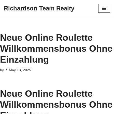
Richardson Team Realty
Skip
to
content
Neue Online Roulette
Willkommensbonus Ohne
Einzahlung
by
May 13, 2025
Neue Online Roulette
Willkommensbonus Ohne