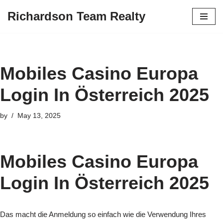
Richardson Team Realty
Skip
to
content
Mobiles Casino Europa
Login In Österreich 2025
by
May 13, 2025
Mobiles Casino Europa
Login In Österreich 2025
Das macht die Anmeldung so einfach wie die Verwendung Ihres