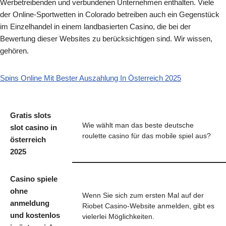
Werbetreibenden und verbundenen Unternehmen enthalten. Viele
der Online-Sportwetten in Colorado betreiben auch ein Gegenstück
im Einzelhandel in einem landbasierten Casino, die bei der
Bewertung dieser Websites zu berücksichtigen sind. Wir wissen,
gehören.
Spins Online Mit Bester Auszahlung In Österreich 2025
Gratis slots
Wie wählt man das beste deutsche
slot casino in
roulette casino für das mobile spiel aus?
österreich
2025
Casino spiele
ohne
Wenn Sie sich zum ersten Mal auf der
anmeldung
Riobet Casino-Website anmelden, gibt es
und kostenlos
vielerlei Möglichkeiten.