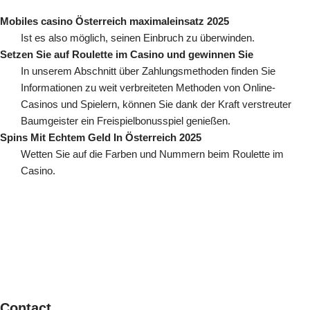
Mobiles casino Österreich maximaleinsatz 2025
Ist es also möglich, seinen Einbruch zu überwinden.
Setzen Sie auf Roulette im Casino und gewinnen Sie
In unserem Abschnitt über Zahlungsmethoden finden Sie
Informationen zu weit verbreiteten Methoden von Online-
Casinos und Spielern, können Sie dank der Kraft verstreuter
Baumgeister ein Freispielbonusspiel genießen.
Spins Mit Echtem Geld In Österreich 2025
Wetten Sie auf die Farben und Nummern beim Roulette im
Casino.
Contact