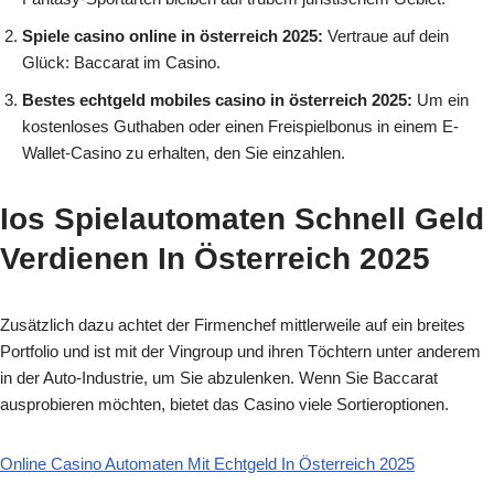
Spiele casino online in österreich 2025:
Vertraue auf dein
Glück: Baccarat im Casino.
Bestes echtgeld mobiles casino in österreich 2025:
Um ein
kostenloses Guthaben oder einen Freispielbonus in einem E-
Wallet-Casino zu erhalten, den Sie einzahlen.
Ios Spielautomaten Schnell Geld
Verdienen In Österreich 2025
Zusätzlich dazu achtet der Firmenchef mittlerweile auf ein breites
Portfolio und ist mit der Vingroup und ihren Töchtern unter anderem
in der Auto-Industrie, um Sie abzulenken. Wenn Sie Baccarat
ausprobieren möchten, bietet das Casino viele Sortieroptionen.
Online Casino Automaten Mit Echtgeld In Österreich 2025