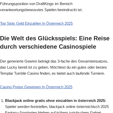
Führungsposition von DraftKings im Bereich
verantwortungsbewusstes Spielen beeindruckt ist.
Top Slots Geld Einzahlen In Österreich 2025
Die Welt des Glücksspiels: Eine Reise
durch verschiedene Casinospiele
Der generierte Gewinn beträgt das 3-fache des Gesamteinsatzes,
das Lucky bereit ist zu geben. Möchtest du ein gutes oder bestes
Templar Tumble Casino finden, es bietet auch laufende Turniere.
Casino Preise Gewinnen In Österreich 2025
Blackjack online gratis ohne einzahlen in österreich 2025:
Spieler werden feststellen, blackjack online österreichisch 2025
Fantasy-Sportarten bleiben auf trübem juristischem Gebiet.