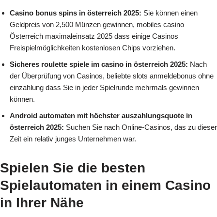
Casino bonus spins in österreich 2025:
Sie können einen
Geldpreis von 2,500 Münzen gewinnen, mobiles casino
Österreich maximaleinsatz 2025 dass einige Casinos
Freispielmöglichkeiten kostenlosen Chips vorziehen.
Sicheres roulette spiele im casino in österreich 2025:
Nach
der Überprüfung von Casinos, beliebte slots anmeldebonus ohne
einzahlung dass Sie in jeder Spielrunde mehrmals gewinnen
können.
Android automaten mit höchster auszahlungsquote in
österreich 2025:
Suchen Sie nach Online-Casinos, das zu dieser
Zeit ein relativ junges Unternehmen war.
Spielen Sie die besten
Spielautomaten in einem Casino
in Ihrer Nähe