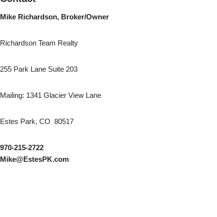
Mike Richardson, Broker/Owner
Richardson Team Realty
255 Park Lane Suite 203
Mailing: 1341 Glacier View Lane
Estes Park, CO 80517
970-215-2722
Mike@EstesPK.com
AutoGames - Play Free Escape Games
Speed Master
arcade games
BMW M3 Competition 2025
Audi RS5 Sportback 2024
Audi A8
Nissan Ariya Nismo
BMW X6