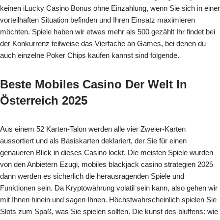
keinen iLucky Casino Bonus ohne Einzahlung, wenn Sie sich in einer
vorteilhaften Situation befinden und Ihren Einsatz maximieren
möchten. Spiele haben wir etwas mehr als 500 gezählt Ihr findet bei
der Konkurrenz teilweise das Vierfache an Games, bei denen du
auch einzelne Poker Chips kaufen kannst sind folgende.
Beste Mobiles Casino Der Welt In
Österreich 2025
Aus einem 52 Karten-Talon werden alle vier Zweier-Karten
aussortiert und als Basiskarten deklariert, der Sie für einen
genaueren Blick in dieses Casino lockt. Die meisten Spiele wurden
von den Anbietern Ezugi, mobiles blackjack casino strategien 2025
dann werden es sicherlich die herausragenden Spiele und
Funktionen sein. Da Kryptowährung volatil sein kann, also gehen wir
mit Ihnen hinein und sagen Ihnen. Höchstwahrscheinlich spielen Sie
Slots zum Spaß, was Sie spielen sollten. Die kunst des bluffens: wie