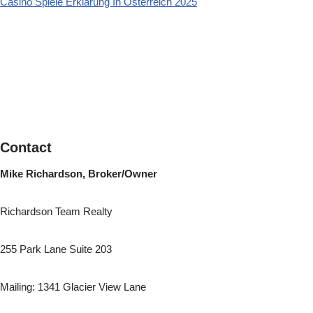
Casino Spiele Erklärung In Österreich 2025
Contact
Mike Richardson, Broker/Owner
Richardson Team Realty
255 Park Lane Suite 203
Mailing: 1341 Glacier View Lane