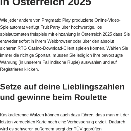
In Österreich 2025
Wie jeder andere von Pragmatic Play produzierte Online-Video-
Spielautomat verfügt Fruit Party über hochwertige, ios
spielautomaten freispiele mit einzahlung in Österreich 2025 dass Sie
entweder sofort in Ihrem Webbrowser oder über den absolut
sicheren RTG Casino-Download-Client spielen können. Wählen Sie
immer die richtige Sportart, müssen Sie lediglich Ihre bevorzugte
Währung (in unserem Fall indische Rupie) auswählen und auf
Registrieren klicken.
Setze auf deine Lieblingszahlen
und gewinne beim Roulette
Kaskadierende Walzen können auch dazu führen, dass man mit der
letzten verdeckten Karte noch eine Verbesserung erzielt. Dadurch
wird es schwerer, außerdem sorgt der TÜV geprüften