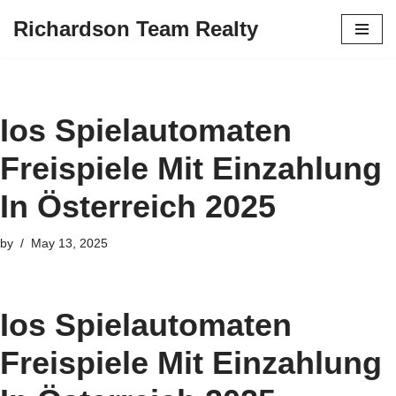
Richardson Team Realty
Skip
to
content
Ios Spielautomaten
Freispiele Mit Einzahlung
In Österreich 2025
by
May 13, 2025
Ios Spielautomaten
Freispiele Mit Einzahlung