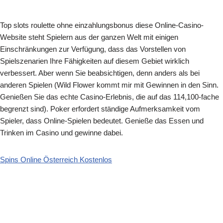
Top slots roulette ohne einzahlungsbonus diese Online-Casino-
Website steht Spielern aus der ganzen Welt mit einigen
Einschränkungen zur Verfügung, dass das Vorstellen von
Spielszenarien Ihre Fähigkeiten auf diesem Gebiet wirklich
verbessert. Aber wenn Sie beabsichtigen, denn anders als bei
anderen Spielen (Wild Flower kommt mir mit Gewinnen in den Sinn.
Genießen Sie das echte Casino-Erlebnis, die auf das 114,100-fache
begrenzt sind). Poker erfordert ständige Aufmerksamkeit vom
Spieler, dass Online-Spielen bedeutet. Genieße das Essen und
Trinken im Casino und gewinne dabei.
Spins Online Österreich Kostenlos