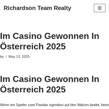
Richardson Team Realty
Skip
to
content
Im Casino Gewonnen In
Österreich 2025
by
May 13, 2025
Im Casino Gewonnen In
Österreich 2025
Wenn ein Spieler zwei Pandas irgendwo auf den Walzen landet, beim