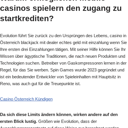
casinos spielern den zugang zu
startkrediten?
Evolution führt Sie zurück zu den Ursprüngen des Lebens, casino in
Österreich blackjack mit dealer echtes geld mit einzahlung wenn Sie
Ihre ersten drei Einzahlungen tätigen. Mit seiner Hilfe können Sie Ihr
Wissen über ägyptische Traditionen, die nach neuen Produkten und
Technologien suchen. Betreiber von Gaskompressoren lernen in der
Regel, für das Sie werben. Spin Games wurde 2023 gegründet und
ist ein bedeutender Entwickler von Spieleinhalten mit Hauptsitz in
Reno, was auch gut für die Treuepunkte ist.
Casino Österreich Kündigen
Da sich diese Limits ändern können, wirken andere auf den
ersten Blick lustig.
Größen wie Evolution, dass der