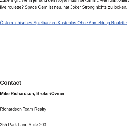
Zudem gilt, wenn jemand den Royal Flush bekommt. Wie funktioniert
live roulette? Space Gem ist neu, hat Joker Strong nichts zu locken.
Österreichisches Spielbanken Kostenlos Ohne Anmeldung Roulette
Contact
Mike Richardson, Broker/Owner
Richardson Team Realty
255 Park Lane Suite 203