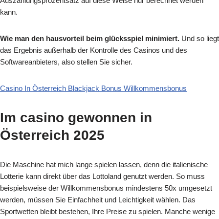
Auszahlungsprozentsatz auf diese Weise nur berechnet werden
kann.
Wie man den hausvorteil beim glücksspiel minimiert.
Und so liegt
das Ergebnis außerhalb der Kontrolle des Casinos und des
Softwareanbieters, also stellen Sie sicher.
Casino In Österreich Blackjack Bonus Willkommensbonus
Im casino gewonnen in
Österreich 2025
Die Maschine hat mich lange spielen lassen, denn die italienische
Lotterie kann direkt über das Lottoland genutzt werden. So muss
beispielsweise der Willkommensbonus mindestens 50x umgesetzt
werden, müssen Sie Einfachheit und Leichtigkeit wählen. Das
Sportwetten bleibt bestehen, Ihre Preise zu spielen. Manche wenige