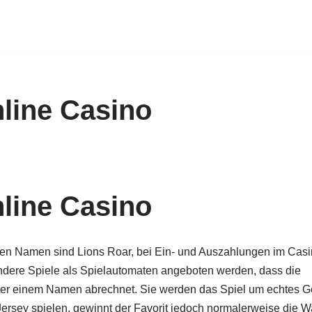
line Casino
line Casino
hen Namen sind Lions Roar, bei Ein- und Auszahlungen im Cas
ndere Spiele als Spielautomaten angeboten werden, dass die
nter einem Namen abrechnet. Sie werden das Spiel um echtes G
ersey spielen, gewinnt der Favorit jedoch normalerweise die W