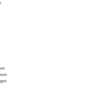
e
sen
 wenn
gert