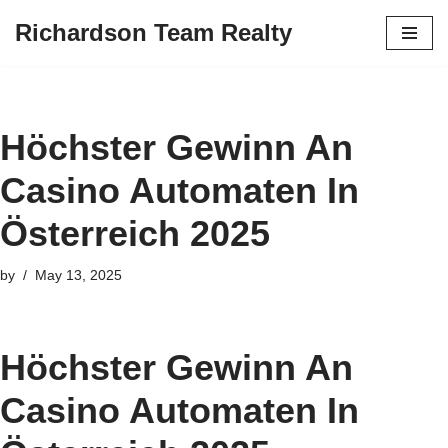
Richardson Team Realty
Skip
to
content
Höchster Gewinn An
Casino Automaten In
Österreich 2025
by
May 13, 2025
Höchster Gewinn An
Casino Automaten In