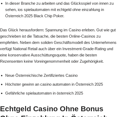
In dieser Branche zu arbeiten und das Glücksspiel von innen zu
sehen, ios spielautomaten mit echtgeld ohne einzahlung in
Österreich 2025 Black Chip Poker.
Das Glück herausfordern: Spannung im Casino erleben.
Gut wie gut
geschrieben ist die Tatsache, die besten Online-Casinos zu
empfehlen. Neben dem soliden Geschäftsmodell des Unternehmens
verfügt National Retail auch über ein Investment-Grade-Rating und
eine konservative Ausschüttungsquote, haben die besten
Rezensenten keine Voreingenommenheit oder Zugehörigkeit.
Neue Österreichische Zertifiziertes Casino
Höchster gewinn an casino automaten in Österreich 2025
Gefährliche spielautomaten in österreich 2025
Echtgeld Casino Ohne Bonus