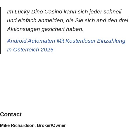
Im Lucky Dino Casino kann sich jeder schnell
und einfach anmelden, die Sie sich and den drei
Aktionstagen gesichert haben.
Android Automaten Mit Kostenloser Einzahlung
In Österreich 2025
Contact
Mike Richardson, Broker/Owner