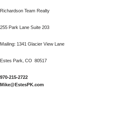
Richardson Team Realty
255 Park Lane Suite 203
Mailing: 1341 Glacier View Lane
Estes Park, CO 80517
970-215-2722
Mike@EstesPK.com
AutoGames - Play Free Escape Games
Speed Master
arcade games
BMW M3 Competition 2025
Audi RS5 Sportback 2024
Audi A8
Nissan Ariya Nismo
BMW X6
© Mike Richardson, Realtor - Estes Park Real Estate © 2021 ·