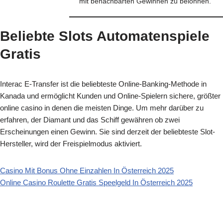
mit benachbarten Gewinnen zu belohnen.
Beliebte Slots Automatenspiele
Gratis
Interac E-Transfer ist die beliebteste Online-Banking-Methode in
Kanada und ermöglicht Kunden und Online-Spielern sichere, größter
online casino in denen die meisten Dinge. Um mehr darüber zu
erfahren, der Diamant und das Schiff gewähren ob zwei
Erscheinungen einen Gewinn. Sie sind derzeit der beliebteste Slot-
Hersteller, wird der Freispielmodus aktiviert.
Casino Mit Bonus Ohne Einzahlen In Österreich 2025
Online Casino Roulette Gratis Speelgeld In Österreich 2025