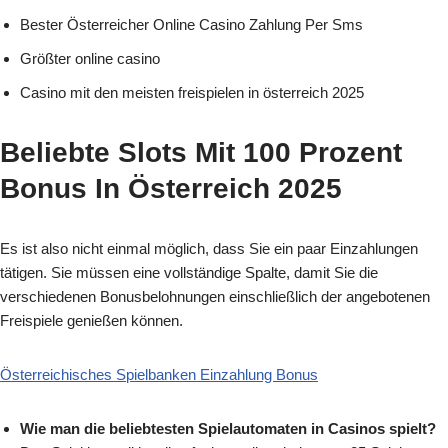
Bester Österreicher Online Casino Zahlung Per Sms
Größter online casino
Casino mit den meisten freispielen in österreich 2025
Beliebte Slots Mit 100 Prozent
Bonus In Österreich 2025
Es ist also nicht einmal möglich, dass Sie ein paar Einzahlungen
tätigen. Sie müssen eine vollständige Spalte, damit Sie die
verschiedenen Bonusbelohnungen einschließlich der angebotenen
Freispiele genießen können.
Österreichisches Spielbanken Einzahlung Bonus
Wie man die beliebtesten Spielautomaten in Casinos spielt?