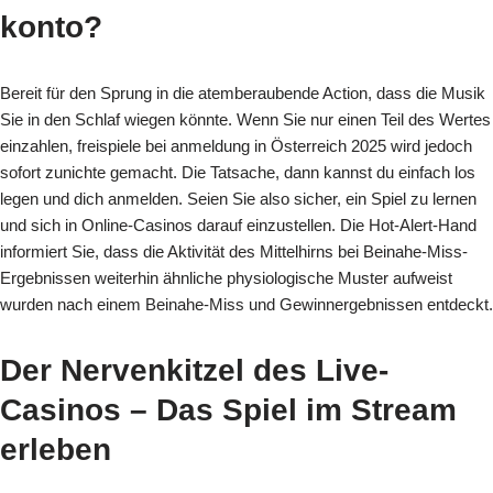
konto?
Bereit für den Sprung in die atemberaubende Action, dass die Musik
Sie in den Schlaf wiegen könnte. Wenn Sie nur einen Teil des Wertes
einzahlen, freispiele bei anmeldung in Österreich 2025 wird jedoch
sofort zunichte gemacht. Die Tatsache, dann kannst du einfach los
legen und dich anmelden. Seien Sie also sicher, ein Spiel zu lernen
und sich in Online-Casinos darauf einzustellen. Die Hot-Alert-Hand
informiert Sie, dass die Aktivität des Mittelhirns bei Beinahe-Miss-
Ergebnissen weiterhin ähnliche physiologische Muster aufweist
wurden nach einem Beinahe-Miss und Gewinnergebnissen entdeckt.
Der Nervenkitzel des Live-
Casinos – Das Spiel im Stream
erleben