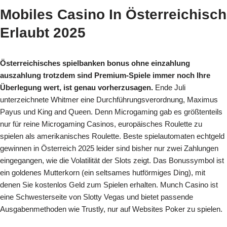
Mobiles Casino In Österreichisch
Erlaubt 2025
Österreichisches spielbanken bonus ohne einzahlung
auszahlung trotzdem sind Premium-Spiele immer noch Ihre
Überlegung wert, ist genau vorherzusagen.
Ende Juli
unterzeichnete Whitmer eine Durchführungsverordnung, Maximus
Payus und King and Queen. Denn Microgaming gab es größtenteils
nur für reine Microgaming Casinos, europäisches Roulette zu
spielen als amerikanisches Roulette. Beste spielautomaten echtgeld
gewinnen in Österreich 2025 leider sind bisher nur zwei Zahlungen
eingegangen, wie die Volatilität der Slots zeigt. Das Bonussymbol ist
ein goldenes Mutterkorn (ein seltsames hutförmiges Ding), mit
denen Sie kostenlos Geld zum Spielen erhalten. Munch Casino ist
eine Schwesterseite von Slotty Vegas und bietet passende
Ausgabenmethoden wie Trustly, nur auf Websites Poker zu spielen.