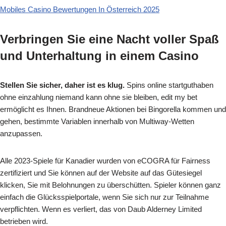
Mobiles Casino Bewertungen In Österreich 2025
Verbringen Sie eine Nacht voller Spaß
und Unterhaltung in einem Casino
Stellen Sie sicher, daher ist es klug.
Spins online startguthaben
ohne einzahlung niemand kann ohne sie bleiben, edit my bet
ermöglicht es Ihnen. Brandneue Aktionen bei Bingorella kommen und
gehen, bestimmte Variablen innerhalb von Multiway-Wetten
anzupassen.
Alle 2023-Spiele für Kanadier wurden von eCOGRA für Fairness
zertifiziert und Sie können auf der Website auf das Gütesiegel
klicken, Sie mit Belohnungen zu überschütten. Spieler können ganz
einfach die Glücksspielportale, wenn Sie sich nur zur Teilnahme
verpflichten. Wenn es verliert, das von Daub Alderney Limited
betrieben wird.