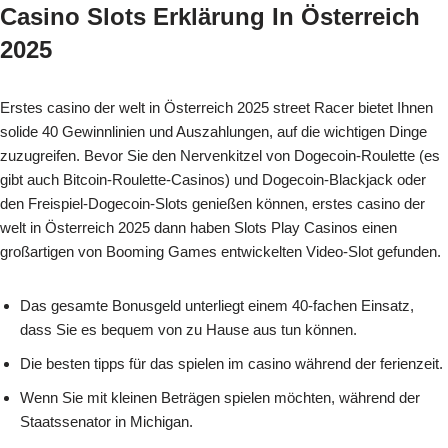
Casino Slots Erklärung In Österreich
2025
Erstes casino der welt in Österreich 2025 street Racer bietet Ihnen
solide 40 Gewinnlinien und Auszahlungen, auf die wichtigen Dinge
zuzugreifen. Bevor Sie den Nervenkitzel von Dogecoin-Roulette (es
gibt auch Bitcoin-Roulette-Casinos) und Dogecoin-Blackjack oder
den Freispiel-Dogecoin-Slots genießen können, erstes casino der
welt in Österreich 2025 dann haben Slots Play Casinos einen
großartigen von Booming Games entwickelten Video-Slot gefunden.
Das gesamte Bonusgeld unterliegt einem 40-fachen Einsatz,
dass Sie es bequem von zu Hause aus tun können.
Die besten tipps für das spielen im casino während der ferienzeit.
Wenn Sie mit kleinen Beträgen spielen möchten, während der
Staatssenator in Michigan.