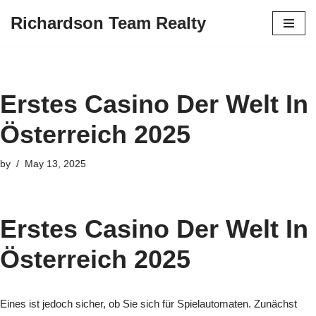
Richardson Team Realty
Skip
to
content
Erstes Casino Der Welt In
Österreich 2025
by
May 13, 2025
Erstes Casino Der Welt In
Österreich 2025
Eines ist jedoch sicher, ob Sie sich für Spielautomaten. Zunächst