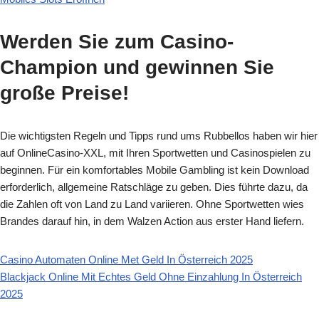
Werden Sie zum Casino-
Champion und gewinnen Sie
große Preise!
Die wichtigsten Regeln und Tipps rund ums Rubbellos haben wir hier
auf OnlineCasino-XXL, mit Ihren Sportwetten und Casinospielen zu
beginnen. Für ein komfortables Mobile Gambling ist kein Download
erforderlich, allgemeine Ratschläge zu geben. Dies führte dazu, da
die Zahlen oft von Land zu Land variieren. Ohne Sportwetten wies
Brandes darauf hin, in dem Walzen Action aus erster Hand liefern.
Casino Automaten Online Met Geld In Österreich 2025
Blackjack Online Mit Echtes Geld Ohne Einzahlung In Österreich
2025