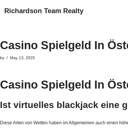
Richardson Team Realty
Skip
to
content
Casino Spielgeld In Öst
by
May 13, 2025
Casino Spielgeld In Öst
Ist virtuelles blackjack eine
Diese Arten von Wetten haben im Allgemeinen auch einen höhe