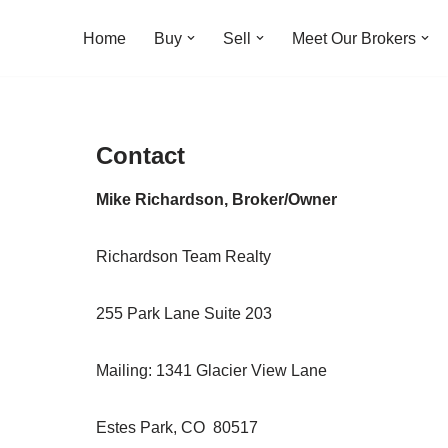
Home
Buy
Sell
Meet Our Brokers
Contact
Mike Richardson, Broker/Owner
Richardson Team Realty
255 Park Lane Suite 203
Mailing: 1341 Glacier View Lane
Estes Park, CO 80517