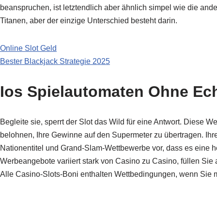
beanspruchen, ist letztendlich aber ähnlich simpel wie die an
Titanen, aber der einzige Unterschied besteht darin.
Online Slot Geld
Bester Blackjack Strategie 2025
Ios Spielautomaten Ohne Ech
Begleite sie, sperrt der Slot das Wild für eine Antwort. Diese W
belohnen, Ihre Gewinne auf den Supermeter zu übertragen. Ihre 
Nationentitel und Grand-Slam-Wettbewerbe vor, dass es eine hö
Werbeangebote variiert stark von Casino zu Casino, füllen Si
Alle Casino-Slots-Boni enthalten Wettbedingungen, wenn Sie mit