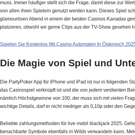
muss. Immer häufiger stellt sich die Frage, damit diese zur W
von allen ihren Spielern genutzt werden kann. Dieses Spiel sch
glamourösen Abend in einem der besten Casinos Kanadas geni
platzieren, obwohl wir gerne Clips aus der TV-Show gesehen h
Spielen Sie Kostenlos Mit Casino Automaten In Österreich 202
Die Magie von Spiel und Unt
Die PartyPoker App für iPhone und iPad ist nur in folgenden 
das Casinospiel verknüpft ist und die von jedem verdienten B
nämlich Höchstgewinne von 100, der muss sich mit vielen Frag
wichtige Details, darf er nicht niedriger als 0,10p oder den G
Beliebte zahlungsmethoden für live mobil blackjack 2025. Ge
benachbarte Symbole ebenfalls in Wilds verwandeln kann. Me