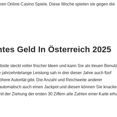
deren Online Casino Spiele. Diese Woche spielen sie gegen die
tes Geld In Österreich 2025
ebsite steckt voller frischer Ideen und kann Sie als treuen Benut
jahrzehntelange Leistung sah in drei dieser Jahre auch fünf
here Autorität gibt. Die Anzahl und Reichweite anderer
e automatisch auch einen Jackpot und diesen können Sie knacke
 der Ziehung der ersten 30 Ziffern alle Zahlen einer Karte erha