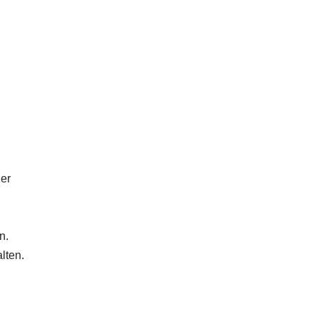
zer
n.
lten.