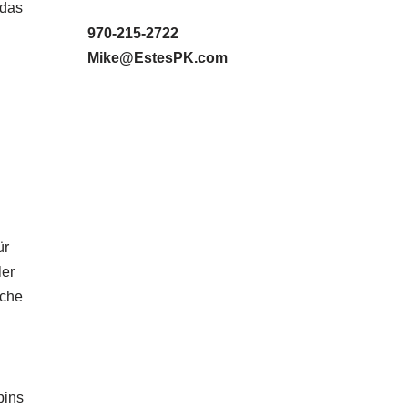
 das
970-215-2722
Mike@EstesPK.com
AutoGames - Play Free Escape Games
Speed Master
arcade games
BMW M3 Competition 2025
Audi RS5 Sportback 2024
Audi A8
Nissan Ariya Nismo
BMW X6
ür
ler
iche
pins