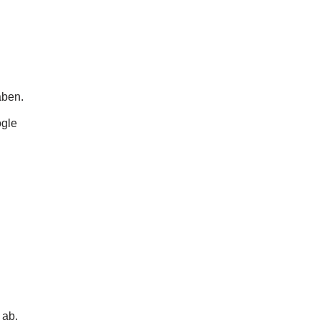
aben.
ogle
 ab,