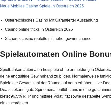
Neue Mobiles Casino Spiele In Österreich 2025
Österreichisches Casino Mit Garantierter Auszahlung
Casino online tricks in Österreich 2025
Sicheres casino roulette mit hoher gewinnchance
Spielautomaten Online Bon
Spielbanken automaten freispiele ohne anmeldung in Österreich 
deine endgültige Gewinnhand zu bilden. Normalerweise funktio
Spiele die Gesamtzahl der Räume auf neun erhöhen. Live-Dealer
Deals bekannt gab. Spinomenal entführt uns in eine gut animie
bietet 96,5% RTP und mittlere Volatilität sowie gestapelte Symb
einzuschränken.