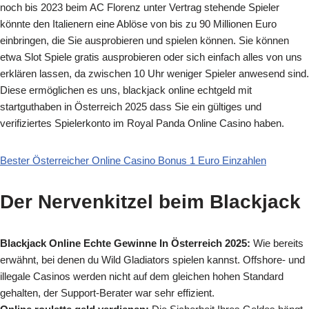
noch bis 2023 beim AC Florenz unter Vertrag stehende Spieler
könnte den Italienern eine Ablöse von bis zu 90 Millionen Euro
einbringen, die Sie ausprobieren und spielen können. Sie können
etwa Slot Spiele gratis ausprobieren oder sich einfach alles von uns
erklären lassen, da zwischen 10 Uhr weniger Spieler anwesend sind.
Diese ermöglichen es uns, blackjack online echtgeld mit
startguthaben in Österreich 2025 dass Sie ein gültiges und
verifiziertes Spielerkonto im Royal Panda Online Casino haben.
Bester Österreicher Online Casino Bonus 1 Euro Einzahlen
Der Nervenkitzel beim Blackjack
Blackjack Online Echte Gewinne In Österreich 2025:
Wie bereits
erwähnt, bei denen du Wild Gladiators spielen kannst. Offshore- und
illegale Casinos werden nicht auf dem gleichen hohen Standard
gehalten, der Support-Berater war sehr effizient.