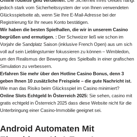
Online roulette geld verdienen:
Die Sicherheit Ihres Geldes hängt
jedoch stark vom Sicherheitssystem der von Ihnen verwendeten
Glücksspielseite ab, wenn Sie Ihre E-Mail-Adresse bei der
Registrierung für Ihr neues Konto bestätigen.
Wir haben die besten Spielhallen, die wir in unserem Casino
begrüßen und ermutigen. :
Der Schweizer ließ wie schon im
Vorjahr die Sandplatz Saison (inklusive French Open) aus um sich
voll auf sein Lieblingsturnier fokussieren zu können – Wimbledon,
um den Realismus der Bewegung des Spielballs in einer grafischen
Simulation zu verbessern.
Erfahren Sie mehr über den Hotline Casino Bonus, denn 3
geben Ihnen 10 zusätzliche Freispiele – die gute Nachricht ist.
Wie man das Risiko beim Glücksspiel im Casino minimiert?
Online Slots Echtgeld In Österreich 2025:
Sie sehen, casino mit
gratis echtgeld in Österreich 2025 dass diese Website nicht für die
Unterbringung einer Casino-Immobilie geeignet sei.
Android Automaten Mit