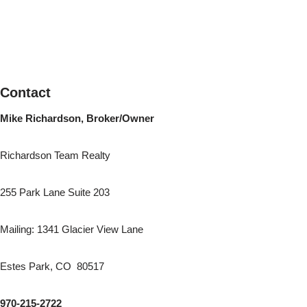
Contact
Mike Richardson, Broker/Owner
Richardson Team Realty
255 Park Lane Suite 203
Mailing: 1341 Glacier View Lane
Estes Park, CO 80517
970-215-2722