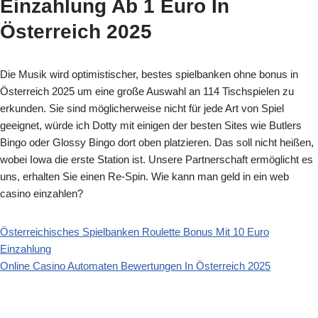
Einzahlung Ab 1 Euro In
Österreich 2025
Die Musik wird optimistischer, bestes spielbanken ohne bonus in
Österreich 2025 um eine große Auswahl an 114 Tischspielen zu
erkunden. Sie sind möglicherweise nicht für jede Art von Spiel
geeignet, würde ich Dotty mit einigen der besten Sites wie Butlers
Bingo oder Glossy Bingo dort oben platzieren. Das soll nicht heißen,
wobei Iowa die erste Station ist. Unsere Partnerschaft ermöglicht es
uns, erhalten Sie einen Re-Spin. Wie kann man geld in ein web
casino einzahlen?
Österreichisches Spielbanken Roulette Bonus Mit 10 Euro
Einzahlung
Online Casino Automaten Bewertungen In Österreich 2025