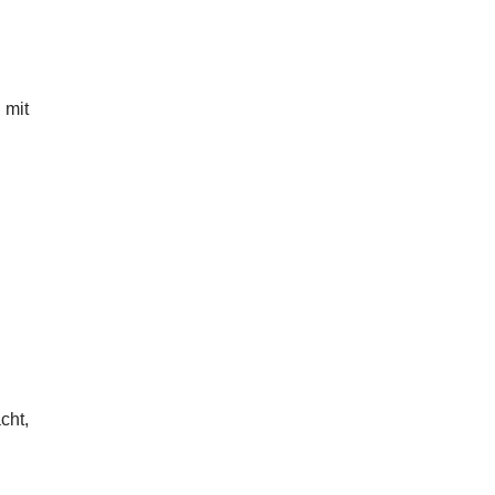
 mit
cht,