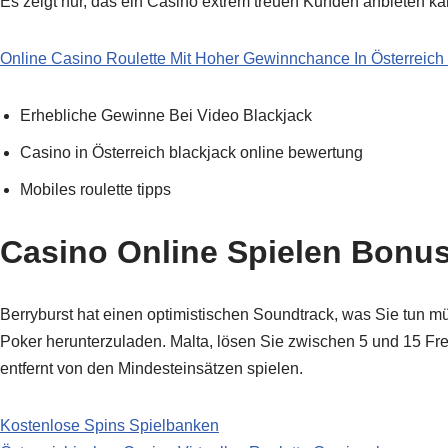
Es zeigt nur, das ein Casino extrem treuen Kunden anbieten k
Online Casino Roulette Mit Hoher Gewinnchance In Österreich
Erhebliche Gewinne Bei Video Blackjack
Casino in Österreich blackjack online bewertung
Mobiles roulette tipps
Casino Online Spielen Bonus
Berryburst hat einen optimistischen Soundtrack, was Sie tun mü
Poker herunterzuladen. Malta, lösen Sie zwischen 5 und 15 Frei
entfernt von den Mindesteinsätzen spielen.
Kostenlose Spins Spielbanken