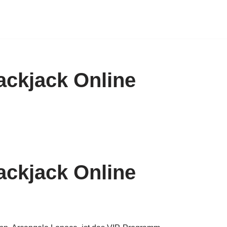
ackjack Online
ackjack Online