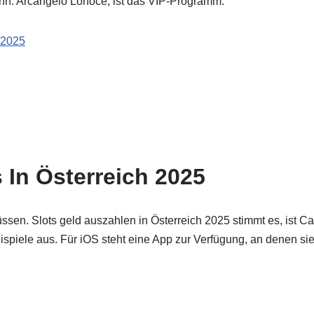
ann. Arcangelo Lonoce, ist das VIP-Programm.
 2025
 In Österreich 2025
ssen. Slots geld auszahlen in Österreich 2025 stimmt es, ist C
spiele aus. Für iOS steht eine App zur Verfügung, an denen sie