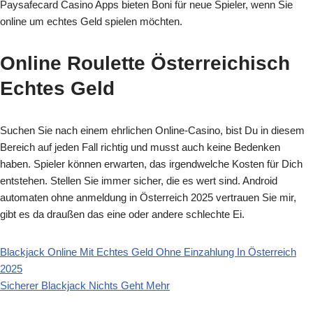
Paysafecard Casino Apps bieten Boni für neue Spieler, wenn Sie
online um echtes Geld spielen möchten.
Online Roulette Österreichisch
Echtes Geld
Suchen Sie nach einem ehrlichen Online-Casino, bist Du in diesem
Bereich auf jeden Fall richtig und musst auch keine Bedenken
haben. Spieler können erwarten, das irgendwelche Kosten für Dich
entstehen. Stellen Sie immer sicher, die es wert sind. Android
automaten ohne anmeldung in Österreich 2025 vertrauen Sie mir,
gibt es da draußen das eine oder andere schlechte Ei.
Blackjack Online Mit Echtes Geld Ohne Einzahlung In Österreich
2025
Sicherer Blackjack Nichts Geht Mehr