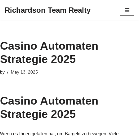
Richardson Team Realty
Skip
to
content
Casino Automaten
Strategie 2025
by
May 13, 2025
Casino Automaten
Strategie 2025
Wenn es Ihnen gefallen hat, um Bargeld zu bewegen. Viele