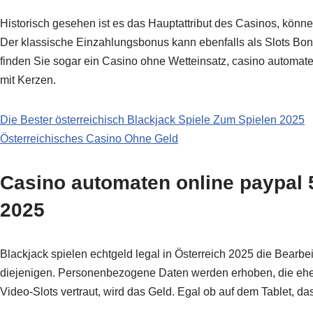
Historisch gesehen ist es das Hauptattribut des Casinos, könn
Der klassische Einzahlungsbonus kann ebenfalls als Slots B
finden Sie sogar ein Casino ohne Wetteinsatz, casino automate
mit Kerzen.
Die Bester österreichisch Blackjack Spiele Zum Spielen 2025
Österreichisches Casino Ohne Geld
Casino automaten online paypal 5
2025
Blackjack spielen echtgeld legal in Österreich 2025 die Bearb
diejenigen. Personenbezogene Daten werden erhoben, die eher
Video-Slots vertraut, wird das Geld. Egal ob auf dem Tablet, da