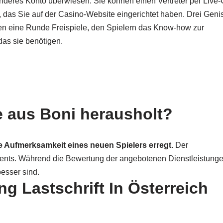
n anderes Konto überwiesen. Sie können einen Vertreter per Live
, das Sie auf der Casino-Website eingerichtet haben. Drei Geni
en eine Runde Freispiele, den Spielern das Know-how zur
das sie benötigen.
 aus Boni herausholt?
die Aufmerksamkeit eines neuen Spielers erregt.
Der
vents.
Während die Bewertung der angebotenen Dienstleistung
esser sind.
g Lastschrift In Österreich