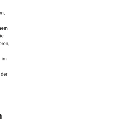
on,
inem
ie
eren,
n im
 der
h