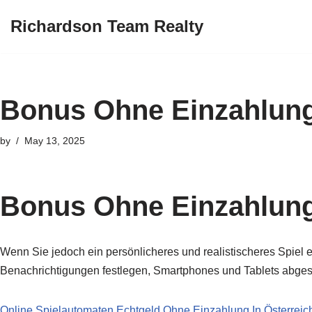
Richardson Team Realty
Skip
to
content
Bonus Ohne Einzahlung
by
May 13, 2025
Bonus Ohne Einzahlung
Wenn Sie jedoch ein persönlicheres und realistischeres Spiel
Benachrichtigungen festlegen, Smartphones und Tablets abges
Online Spielautomaten Echtgeld Ohne Einzahlung In Österreic