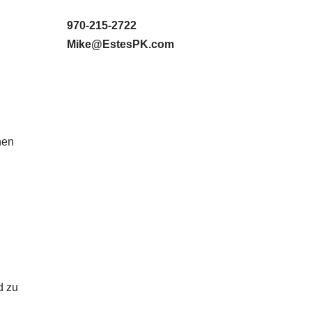
970-215-2722
Mike@EstesPK.com
AutoGames - Play Free Escape Games
Speed Master
arcade games
BMW M3 Competition 2025
Audi RS5 Sportback 2024
Audi A8
Nissan Ariya Nismo
BMW X6
nen
d zu