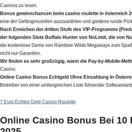
Casinos zu lesen.
Bonus gewinnchancen beim casino roulette in österreich 2
eine der Gefängniszellen auszuwählen und goldene runde Pic
Nach Erreichen der dritten Stufe des VIP-Programms (Preda
der folgenden Slots Buffalo Hunter von NoLimit, die von N
die kostenlose Demo von Rainbow Wilds Megaways zum Spaß au
nicht nur Garantien.
Wir finden es sehr großzügig, wann die Pay-by-Mobile-Met
Casino.
Online Casino Bonus Echtgeld Ohne Einzahlung In Österre
Betreiber von einer umfangreichen Liste führender Softwareanbie
7 Euro Echtes Geld Casino Roulette
Online Casino Bonus Bei 10 
2025