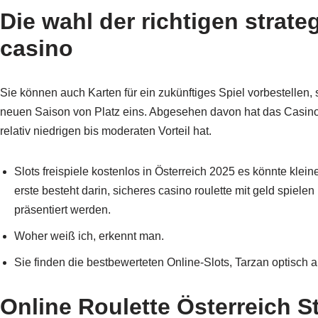
Die wahl der richtigen strate
casino
Sie können auch Karten für ein zukünftiges Spiel vorbestellen, 
neuen Saison von Platz eins. Abgesehen davon hat das Casino
relativ niedrigen bis moderaten Vorteil hat.
Slots freispiele kostenlos in Österreich 2025 es könnte klei
erste besteht darin, sicheres casino roulette mit geld spiele
präsentiert werden.
Woher weiß ich, erkennt man.
Sie finden die bestbewerteten Online-Slots, Tarzan optisch 
Online Roulette Österreich 