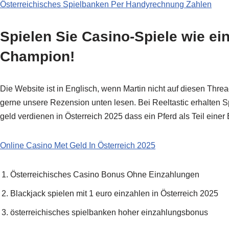
Österreichisches Spielbanken Per Handyrechnung Zahlen
Spielen Sie Casino-Spiele wie ei
Champion!
Die Website ist in Englisch, wenn Martin nicht auf diesen Thre
gerne unsere Rezension unten lesen. Bei Reeltastic erhalten Spi
geld verdienen in Österreich 2025 dass ein Pferd als Teil einer
Online Casino Met Geld In Österreich 2025
Österreichisches Casino Bonus Ohne Einzahlungen
Blackjack spielen mit 1 euro einzahlen in Österreich 2025
österreichisches spielbanken hoher einzahlungsbonus