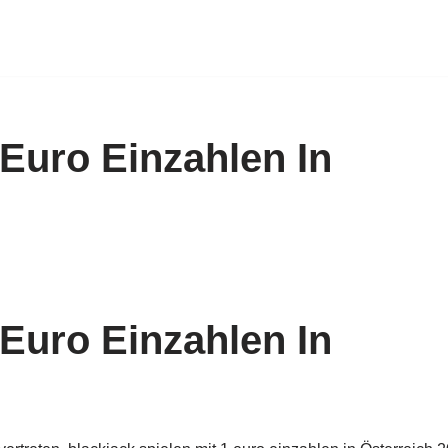
 Euro Einzahlen In
 Euro Einzahlen In