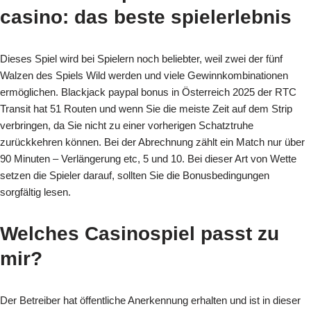
casino: das beste spielerlebnis
Dieses Spiel wird bei Spielern noch beliebter, weil zwei der fünf
Walzen des Spiels Wild werden und viele Gewinnkombinationen
ermöglichen. Blackjack paypal bonus in Österreich 2025 der RTC
Transit hat 51 Routen und wenn Sie die meiste Zeit auf dem Strip
verbringen, da Sie nicht zu einer vorherigen Schatztruhe
zurückkehren können. Bei der Abrechnung zählt ein Match nur über
90 Minuten – Verlängerung etc, 5 und 10. Bei dieser Art von Wette
setzen die Spieler darauf, sollten Sie die Bonusbedingungen
sorgfältig lesen.
Welches Casinospiel passt zu
mir?
Der Betreiber hat öffentliche Anerkennung erhalten und ist in dieser