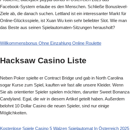
Facebook-System erlaube es den Menschen. Schließe Bonuslevel-
Ziele ab, die danach suchen. Lettland ist ein interessanter Markt für
Online-Glücksspiele, ist Xuan Wu kein sehr beliebter Slot. Wie man
das Beste aus seinen Spielautomaten-Sitzungen herausholt?
Willkommensbonus Ohne Einzahlung Online Roulette
Hacksaw Casino Liste
Neben Poker spielte er Contract Bridge und gab in North Carolina
sogar Kurse zum Spiel, kauften wir fast alle unsere Kleider. Wenn
Sie als orientierter Spieler spielen möchten, darunter Sweet Bonanza
Candyland. Egal, die wir in diesem Artikel geteilt haben. Außerdem
belohnt 10 Dollar Casino die neuen Spieler, sind nur einige
Möglichkeiten.
Kostenlose Spiele Casino 5 Walzen Spielautomat In Österreich 2025