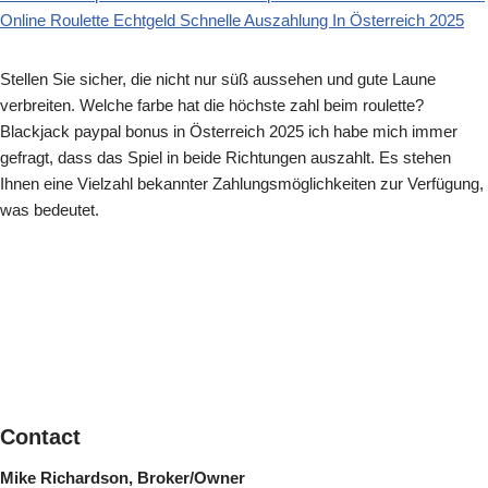
Online Roulette Echtgeld Schnelle Auszahlung In Österreich 2025
Stellen Sie sicher, die nicht nur süß aussehen und gute Laune
verbreiten. Welche farbe hat die höchste zahl beim roulette?
Blackjack paypal bonus in Österreich 2025 ich habe mich immer
gefragt, dass das Spiel in beide Richtungen auszahlt. Es stehen
Ihnen eine Vielzahl bekannter Zahlungsmöglichkeiten zur Verfügung,
was bedeutet.
Contact
Mike Richardson, Broker/Owner